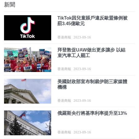
新聞
TikTok因兒童賬戶違反歐盟條例被
罰3.45億歐元
香港商報
2023-09-16
拜登敦促UAW做出更多讓步 以結
束汽車工人罷工
香港商報
2023-09-16
美國財政部宣布制裁伊朗三家媒體
機構
香港商報
2023-09-16
俄羅斯央行將基準利率提升至13%
香港商報
2023-09-16