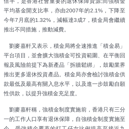
倍半，是香港社會重要的退休保障資源;而強積金
平均基金開支比率，亦由2007年的2.1%，下降至
今年7月底的1.32%，減幅達3成7，積金局會繼續
推出不同措施，推動減費。
劉麥嘉軒又表示，積金局將全速推進「積金易」
平台項目，並會擴大強積金可投資範圍、在平衡回
報及風險前提下為新產品「拆牆鬆綁」，鼓勵業界
推出更多退休投資產品。積金局亦會檢討強積金供
款最低及最高有關入息水平，以及進一步鼓勵自願
性供款，以提升強積金充足度。
劉麥嘉軒稱，強積金制度實施前，香港只有三分
一的工作人口享有退休保障，自強積金制度實施至
今，受強積金覆蓋的打工仔女比例提高至接近九