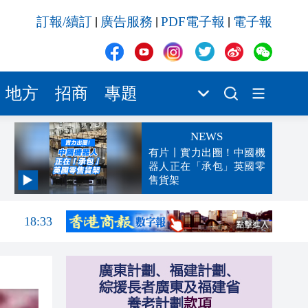
訂報/續訂
廣告服務
PDF電子報
電子報
|
|
|
地方
招商
專題
NEWS
有片丨實力出圈！中國機
器人正在「承包」英國零
售貨架
18:42
18:33
18:26
18:20