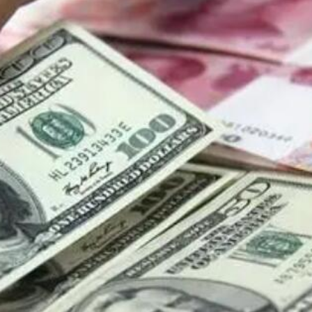
」研討會2026
徵稅並非新政策 無需過度解讀
4478億美元
傷 槍手為初中生 在教室飲彈身亡