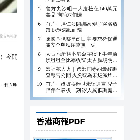
警方尖沙咀一大廈檢值140萬元
毒品 拘捕六旬婦
有片〡拜仁公開訓練 變了簽名放
題 球迷滿載而歸
香港商報網
陳國基視察皇崗口岸 要求確保通
關安全與秩序萬無一失
太古地產料本港寫字樓下半年負
港）今開
續租租金比率收窄 太古廣場明年
轉正
宏福苑大火｜跨部門專組最終調
查報告公開 火災或為未熄滅煙頭
引發
有片｜黎彼得離世未留遺言 兒子
：
程向明
陪伴至最後一刻 家人冀低調處理
後事
香港商報PDF