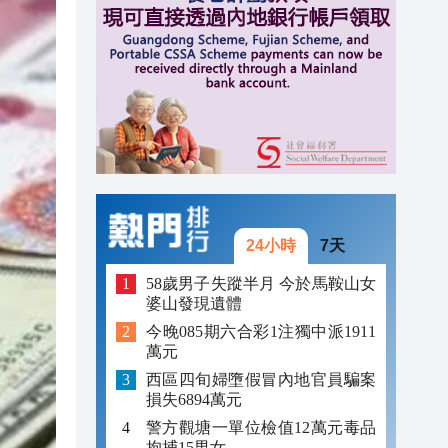
18:16
18:01
17:57
17:13
24小時
7天
58歲男子失蹤半月 今於馬鞍山女
婆山發現遺體
今晚085期六合彩1注獨中派1911
萬元
西區四旬婦墮假冒內地官員騙案
損失6894萬元
警方觀塘一單位檢值12萬元毒品
拘捕15男女