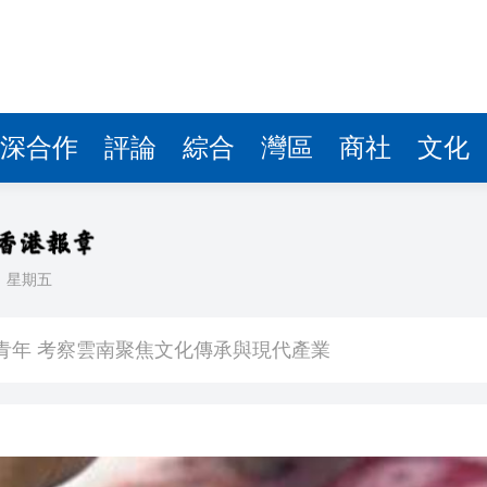
深合作
評論
綜合
灣區
商社
文化
日
星期五
內地所有權
裔青年 考察雲南聚焦文化傳承與現代產業
大會及午宴
治 闡述香港共建「一帶一路」的戰略角色與部署