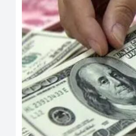
「構建照顧者友善職場與企業未來
國家稅務總局：對境外保險收益
本港截至7月底外匯儲備資產增至
有片丨泰國校園槍擊案致7死15