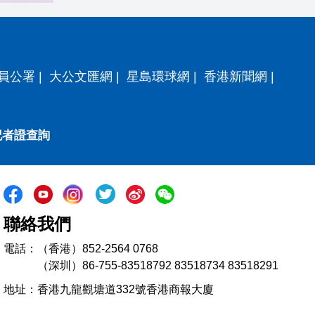
員公署
|
大公文匯網
|
星島環球網
|
香港新聞網
|
記者證查詢
聯絡我們
電話：（香港）852-2564 0768
（深圳）86-755-83518792 83518734 83518291
地址：香港九龍觀塘道332號香港商報大廈