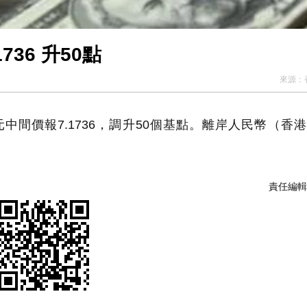
36 升50點
來源：
間價報7.1736，調升50個基點。離岸人民幣（香
責任編輯