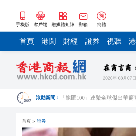
簡
手機版
客戶端
融媒體矩陣
郵箱
簡體
首頁
港聞
財經
證券
視聽
港
2026年 08月07
百勝中國完成收購必勝客中國
滾動新聞：
「龍匯100」連繫全球傑出華
香港工業總會舉辦第66屆周年
首頁
證券
>
廠商會邀「一帶一路」專員何力