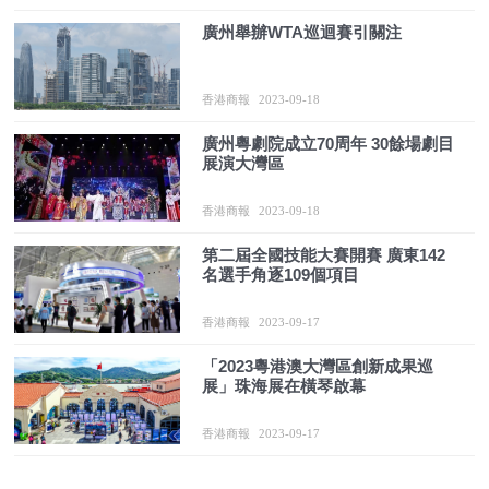
廣州舉辦WTA巡迴賽引關注
香港商報
2023-09-18
廣州粵劇院成立70周年 30餘場劇目
展演大灣區
香港商報
2023-09-18
第二屆全國技能大賽開賽 廣東142
名選手角逐109個項目
香港商報
2023-09-17
「2023粵港澳大灣區創新成果巡
展」珠海展在橫琴啟幕
香港商報
2023-09-17