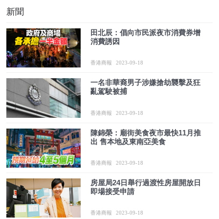
新聞
田北辰：倡向市民派夜市消費券增
消費誘因
香港商報
2023-09-18
一名非華裔男子涉嫌搶劫襲擊及狂
亂駕駛被捕
香港商報
2023-09-18
陳錦榮：廟街美食夜市最快11月推
出 售本地及東南亞美食
香港商報
2023-09-18
房屋局24日舉行過渡性房屋開放日
即場接受申請
香港商報
2023-09-18