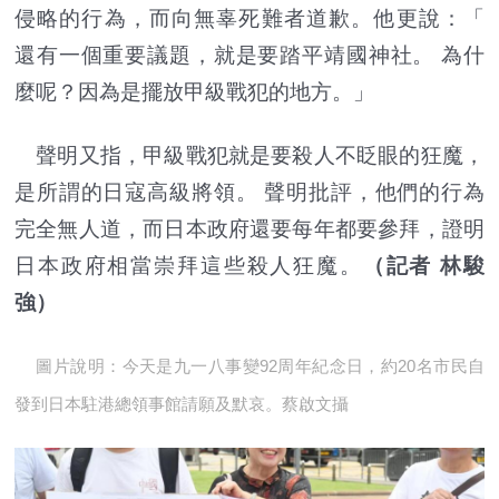
侵略的行為，而向無辜死難者道歉。他更說：「
還有一個重要議題，就是要踏平靖國神社。 為什
麼呢？因為是擺放甲級戰犯的地方。」
聲明又指，甲級戰犯就是要殺人不眨眼的狂魔，
是所謂的日寇高級將領。 聲明批評，他們的行為
完全無人道，而日本政府還要每年都要參拜，證明
日本政府相當崇拜這些殺人狂魔。
（記者 林駿
強）
圖片說明：今天是九一八事變92周年紀念日，約20名市民自
發到日本駐港總領事館請願及默哀。蔡啟文攝