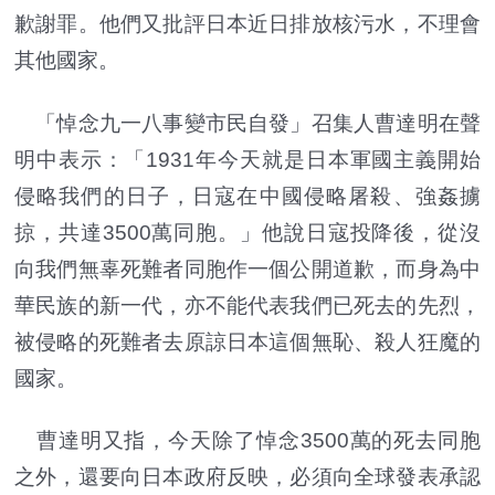
歉謝罪。他們又批評日本近日排放核污水，不理會
其他國家。
「悼念九一八事變市民自發」召集人曹達明在聲
明中表示：「1931年今天就是日本軍國主義開始
侵略我們的日子，日寇在中國侵略屠殺、強姦擄
掠，共達3500萬同胞。」他說日寇投降後，從沒
向我們無辜死難者同胞作一個公開道歉，而身為中
華民族的新一代，亦不能代表我們已死去的先烈，
被侵略的死難者去原諒日本這個無恥、殺人狂魔的
國家。
曹達明又指，今天除了悼念3500萬的死去同胞
之外，還要向日本政府反映，必須向全球發表承認