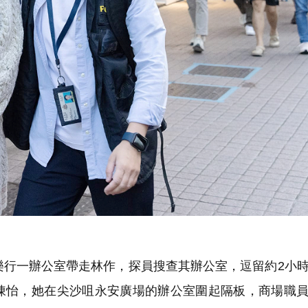
樂行一辦公室帶走林作，探員搜查其辦公室，逗留約2小
陳怡，她在尖沙咀永安廣場的辦公室圍起隔板，商場職