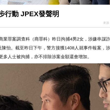
行動 JPEX發聲明
來源
方商業罪案調查科（商罪科）昨日拘捕4男2女，涉嫌串謀
及陳怡。截至昨日下午，警方接獲1408人就事件報案，
有更多人士被拘捕，亦不排除涉案金額還會增加。