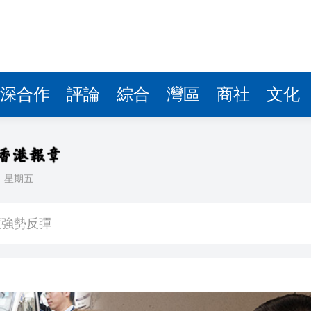
深合作
評論
綜合
灣區
商社
文化
日
星期五
樹 監控記錄「起飛瞬間」
度強勢反彈
業板指漲1.75%
女婆山發現遺體
徵關稅」