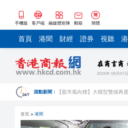
簡
手機版
客戶端
融媒體矩陣
郵箱
簡體
首頁
港聞
財經
證券
視聽
港
2026年 08月07
有片｜重慶一隧道口驚現飛車上
【股市風向標】大模型雙雄再
滾動新聞：
【A股午評】三大指數集體上漲 創
首頁
港聞
>
58歲男子失蹤半月 今於馬鞍山
A股多家光伏龍頭回應「美國加