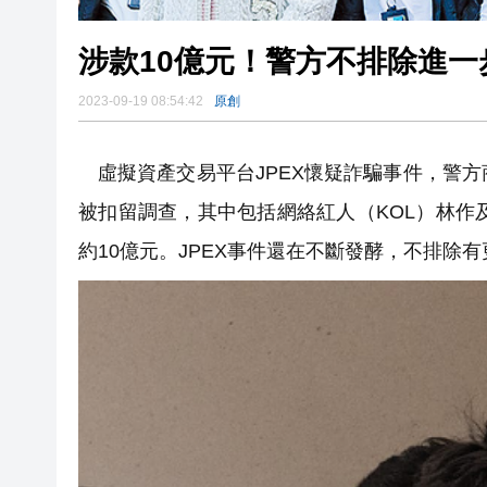
涉款10億元！警方不排除進一步
2023-09-19 08:54:42
原創
虛擬資產交易平台JPEX懷疑詐騙事件，警
被扣留調查，其中包括網絡紅人（KOL）林作
約10億元。JPEX事件還在不斷發酵，不排除