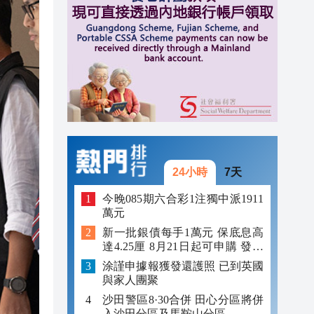
11:23
11:04
10:50
24小時
7天
今晚085期六合彩1注獨中派1911
萬元
新一批銀債每手1萬元 保底息高
達4.25厘 8月21日起可申購 發行
金額最多550億
涂謹申據報獲發還護照 已到英國
與家人團聚
沙田警區8·30合併 田心分區將併
入沙田分區及馬鞍山分區