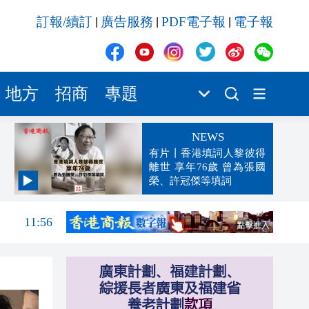
訂報/續訂
廣告服務
PDF電子報
電子報
|
|
|
地方
招商
專題
NEWS
有片丨香港填詞人黎彼得
離世 享年76歲 曾為張國
榮、許冠傑等填詞
12:03
11:56
11:40
11:35
11:30