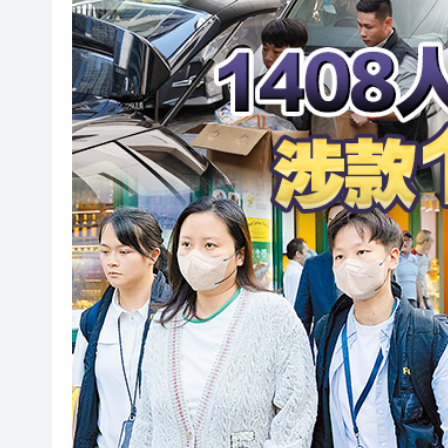
人行據報正增加在香港的黃金儲
中國7月以美元計價出口同比增長2
有片丨SpaceX火箭殘骸撞上月