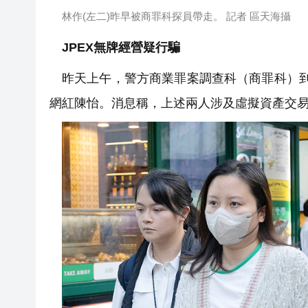
林作(左二)昨早被商罪科探員帶走。 記者 區天海攝
JPEX無牌經營疑行騙
昨天上午，警方商業罪案調查科（商罪科）到
網紅陳怡。消息稱，上述兩人涉及虛擬資產交易