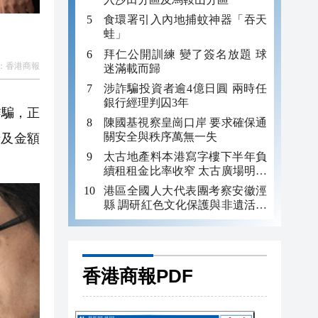
食環署引入內地捕蚊神器「吞天
蛙」
拜仁公開訓練 變了簽名放題 球
：
香港商報
迷滿載而歸
涉詐騙投資者逾4億日圓 兩時任
銀行經理判囚3年
詐騙，正
陳國基視察皇崗口岸 要求確保通
關安全與秩序萬無一失
涉及金額
太古地產料本港寫字樓下半年負
續租租金比率收窄 太古廣場明年
轉正
港區全國人大代表團考察安徽涇
縣 調研紅色文化保護與非遺活態
傳承
香港商報PDF