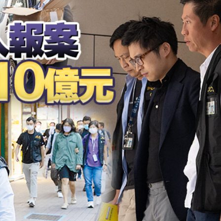
備 支持香港成為黃金交易中心
3.9%
球 威力相當於數噸TNT炸藥爆炸