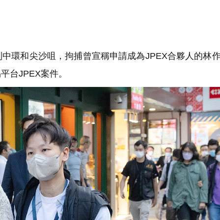
中環和尖沙咀，拘捕曾宣稱申請成為JPEX合夥人的林
平台JPEX案件。