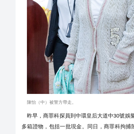
陳怡（中）被警方帶走。
昨早，商罪科探員到中環皇后大道中30號娛
多箱證物，包括一批現金。同日，商罪科拘捕