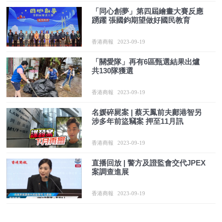
「同心創夢」第四屆繪畫大賽反應
踴躍 張國鈞期望做好國民教育
香港商報
2023-09-19
「關愛隊」再有6區甄選結果出爐
共130隊獲選
香港商報
2023-09-19
名媛碎屍案 | 蔡天鳳前夫鄺港智另
涉多年前盜竊案 押至11月訊
香港商報
2023-09-19
直播回放 | 警方及證監會交代JPEX
案調查進展
香港商報
2023-09-19