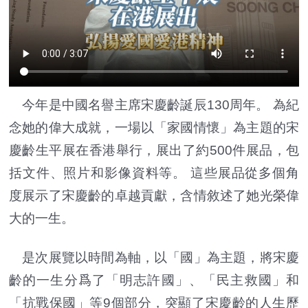
今年是中國名譽主席宋慶齡誕辰130周年。 為紀
念她的偉大成就，一場以「家國情懷」為主題的宋
慶齡生平展在香港舉行，展出了約500件展品，包
括文件、照片和影像資料等。 這些展品從多個角
度展示了宋慶齡的卓越貢獻，含情敘述了她光榮偉
大的一生。
是次展覽以時間為軸，以「國」為主題，將宋慶
齡的一生分爲了「明志許國」、「民主救國」和
「抗戰保國」等9個部分，突顯了宋慶齡的人生歷