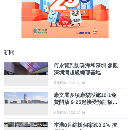
新聞
何永賢到訪珠海和深圳 參觀
深圳灣超級總部基地
香港商報
2023-09-19
康文署多項康樂設施10·1免
費開放 9·25起接受預訂額滿
即止
香港商報
2023-09-19
本港8月綜援個案跌0.2% 按