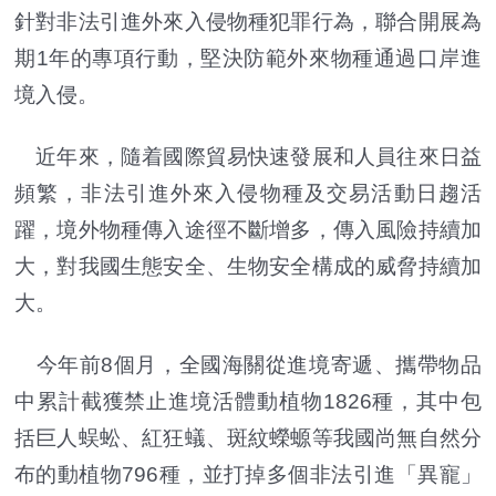
針對非法引進外來入侵物種犯罪行為，聯合開展為
期1年的專項行動，堅決防範外來物種通過口岸進
境入侵。
近年來，隨着國際貿易快速發展和人員往來日益
頻繁，非法引進外來入侵物種及交易活動日趨活
躍，境外物種傳入途徑不斷增多，傳入風險持續加
大，對我國生態安全、生物安全構成的威脅持續加
大。
今年前8個月，全國海關從進境寄遞、攜帶物品
中累計截獲禁止進境活體動植物1826種，其中包
括巨人蜈蚣、紅狂蟻、斑紋蠑螈等我國尚無自然分
布的動植物796種，並打掉多個非法引進「異寵」