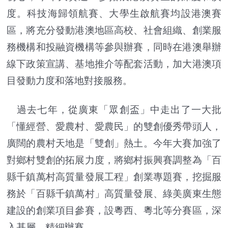
度。科技海歸領航賽、大學生啟航賽均設港澳賽
區，將充分發動港澳地區高校、社會組織、創業服
務機構和投融資機構等參與辦賽，同時在港澳舉辦
線下政策宣講、基地推介等配套活動，加大港澳項
目發動力度和落地對接服務。
過去七年，從廣東「眾創盃」中走出了一大批
「懂經營、愛農村、愛農民」的雙創優秀帶頭人，
廣闊的農村天地是「雙創」熱土。今年大賽加強了
對鄉村雙創的拓展力度，將鄉村振興賽調整為「百
縣千鎮萬村高質量發展工程」創業專題賽，挖掘服
務於「百縣千鎮萬村」高質量發展、綠美廣東生態
建設的創業項目參賽，設粵西、粵北等分賽區，深
入基層，精細辦賽。