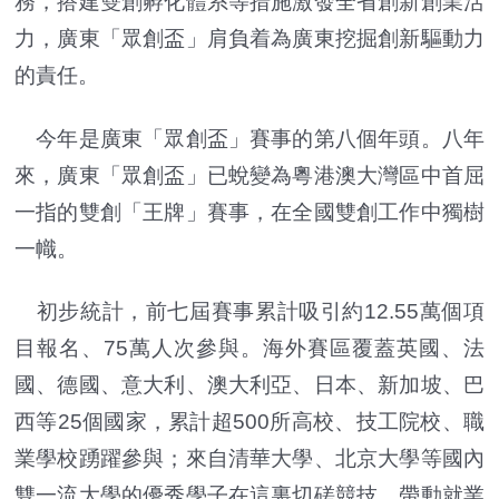
務，搭建雙創孵化體系等措施激發全省創新創業活
力，廣東「眾創盃」肩負着為廣東挖掘創新驅動力
的責任。
今年是廣東「眾創盃」賽事的第八個年頭。八年
來，廣東「眾創盃」已蛻變為粵港澳大灣區中首屈
一指的雙創「王牌」賽事，在全國雙創工作中獨樹
一幟。
初步統計，前七屆賽事累計吸引約12.55萬個項
目報名、75萬人次參與。海外賽區覆蓋英國、法
國、德國、意大利、澳大利亞、日本、新加坡、巴
西等25個國家，累計超500所高校、技工院校、職
業學校踴躍參與；來自清華大學、北京大學等國內
雙一流大學的優秀學子在這裏切磋競技，帶動就業