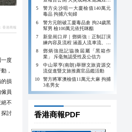
引發
警方尖沙咀一大廈檢值140萬元
毒品 拘捕六旬婦
警方元朗破工廈毒品倉 拘24歲黑
：
香港商報
幫男 檢100萬元依托咪酯
新皇崗口岸｜鄧炳強：正制訂演
練內容及流程 涵蓋人流車流、緊
急應變等
鄧炳強批記協換屆屬「黑箱作
業」 斥毫無認受性及公信力
層一度
中山翠亨(南朗)舉辦文旅資源交
行動，
流促進暨文旅推薦官品鑑活動
警方將軍澳檢值11萬元大麻 拘捕
備的損
3名男女
的僱員
景絕不
香港商報PDF
，探討
。