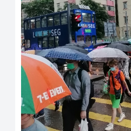
有片丨【《愛回家》迎大結局】
叔」黎彼得
入境處反非法勞工行動拘12人
社署籲市民提防偽冒社署通訊