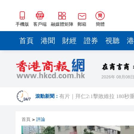
簡
手機版
客戶端
融媒體矩陣
郵箱
簡體
首頁
港聞
財經
證券
視聽
港
2026年 08月08
宏福苑大火｜何偉豪「黃金戰衣
有片｜拜仁2:1擊
滾動新聞：
有片｜楊明莊思明大婚後急返港
首頁
評論
>
羅淑佩：三場足球賽事逾12萬
SK海力士斥逾3000億建兩座晶