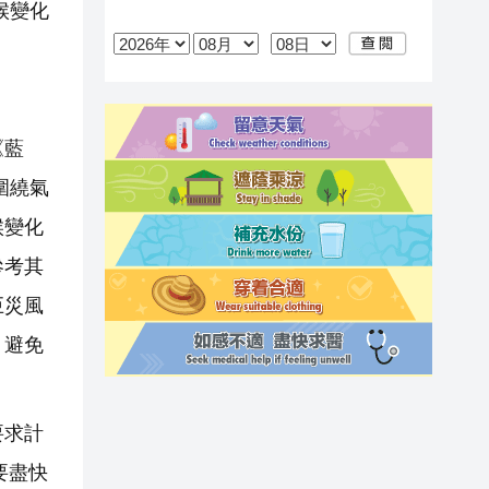
候變化
《藍
圍繞氣
候變化
參考其
巨災風
，避免
要求計
要盡快