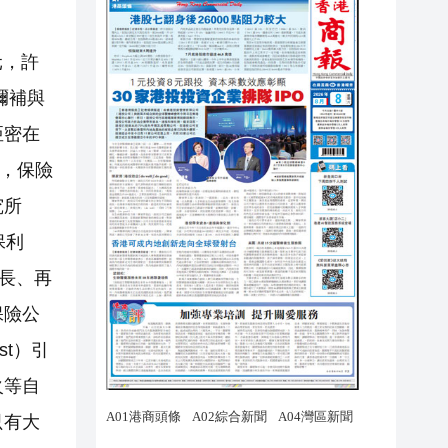
元，許
彌補與
亞密在
是，保險
究所
保利
增長、再
保險公
st）引
火等自
只有大