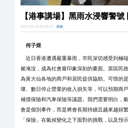
【港事講場】黑雨水浸響警號
2023-09-20 08:29:23
原創
何子煜
近日香港遭遇嚴重暴雨，市民深切感受到極
被淹沒，成為社會最印象深刻的畫面。當區民
為黃大仙各地的商戶和居民提供協助。可惜的
壞、數日停止營業的收入損失等，可以預期商
補償保險和汽車保險等議題。我們需要明白，
會是個別事件，而是將會長期持續且越來越頻
「保險」在氣候變化之下面對的挑戰，以及預