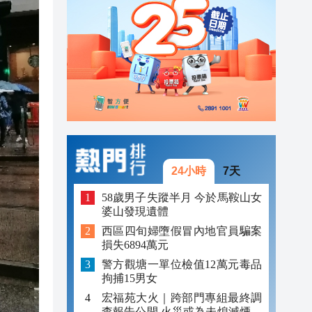
「豹
23:58
23:45
23:38
24小時
7天
58歲男子失蹤半月 今於馬鞍山女
婆山發現遺體
西區四旬婦墮假冒內地官員騙案
損失6894萬元
警方觀塘一單位檢值12萬元毒品
拘捕15男女
宏福苑大火｜跨部門專組最終調
查報告公開 火災或為未熄滅煙頭