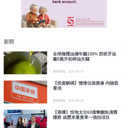
新聞
全球橄欖油價年飆130% 西班牙油
廠5萬升初榨油失竊
香港商報
2023-09-19
【投資解碼】憧憬估值復修 內險股
看俏
香港商報
2023-09-19
【港樓】恒地太古63億奪鰂魚涌舊
樓群 成歷來最貴單一強拍項目