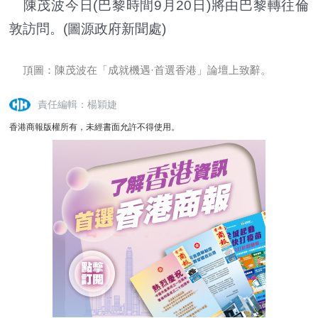
陳茂波今日(巴黎時間9月20日)將由巴黎轉往倫
敦訪問。(圖源政府新聞處)
頂圖：
陳茂波在「成就機遇·首選香港」論壇上致辭。
責任編輯：楊穎婕
香港商報版權所有，未經書面允許不得使用。