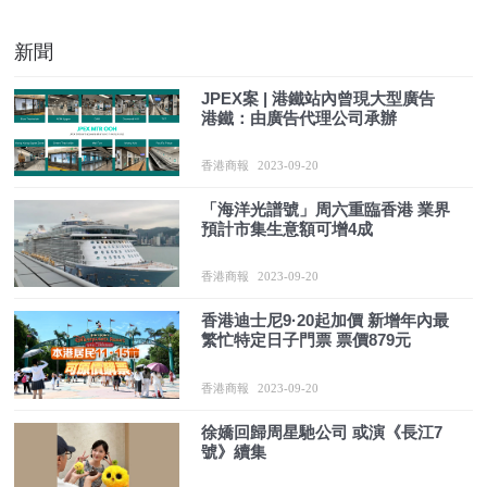
新聞
JPEX案 | 港鐵站內曾現大型廣告
港鐵：由廣告代理公司承辦
香港商報
2023-09-20
「海洋光譜號」周六重臨香港 業界
預計市集生意額可增4成
香港商報
2023-09-20
香港迪士尼9·20起加價 新增年內最
繁忙特定日子門票 票價879元
香港商報
2023-09-20
徐嬌回歸周星馳公司 或演《長江7
號》續集