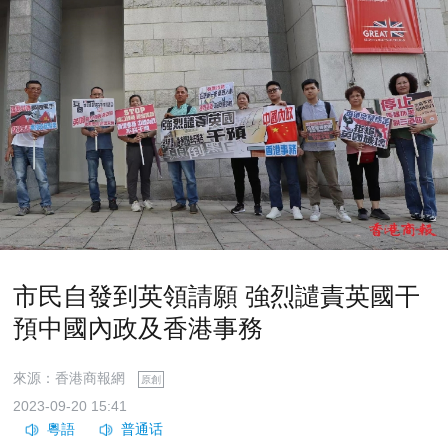
市民自發到英領請願 強烈譴責英國干
預中國內政及香港事務
來源：香港商報網
原創
2023-09-20 15:41