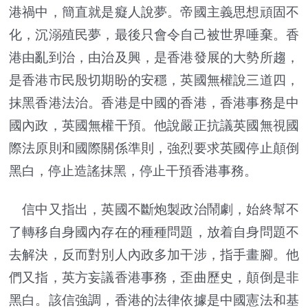
港禍中，簡直就是癡人說夢。帝國主義思想頑固不
化，沉溺殖民夢，最後只會令自己被世界唾棄。香
港由亂到治，由治及興，是香港發展的大勢所趨，
是香港市民殷切期盼的安穩，英國無權說三道四，
抹黑香港法治。香港是中國的香港，香港事務是中
國內政，英國無權干預。他說嚴正抗議英國無視國
際法原則和國際關係準則，強烈要求英國停止顛倒
黑白，停止造謠抹黑，停止干預香港事務。
信中又指出，英國不斷炮製政治鬧劇，始終幫不
了轉移自身國內存在的種種問題，放着自身問題不
去解決，反而對別人內政多加干涉，指手畫腳。他
們又指，英方妄議香港事務，歪曲歷史，顛倒是非
黑白。該信強調，香港的法律依據是中國憲法和基