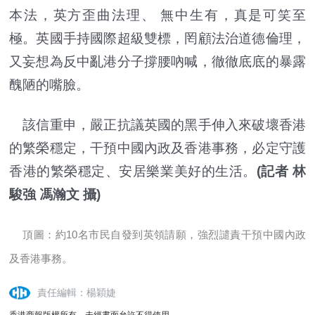
本法，英方歪曲法理、 無中生有，真是可笑至
極。英國手持國際超級雙標，罔顧法治道德倫理，
又妄想為反中亂港分子撐腰吶喊，徹徹底底的暴露
醜陋的嘴臉。
該信重申，嚴正抗議英國的黑手伸入來破壞香港
的繁榮穩定，干預中國內政及香港事務，必定守護
香港的繁榮穩定、安居樂業美好的生活。
(記者 林
駿強 馮瀚文 攝)
頂圖：約10名市民自發到英領請願，強烈譴責干預中國內政
及香港事務。
責任編輯：楊穎婕