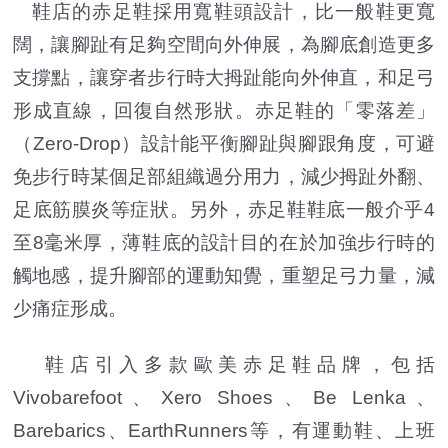
鞋店的赤足鞋採用寬鞋頭設計，比一般鞋更寬
闊，讓腳趾有足夠空間向外伸展，為腳底創造更多
支撐點，讓穿者步行時大拇趾能向外伸直，和足弓
形成直線，回復自然形狀。赤足鞋的「零落差」
（Zero-Drop）設計能平衡腳趾與腳跟角度，可避
免步行時某個足部組織過分用力，減少拇趾外翻、
足底筋膜炎等症狀。另外，赤足鞋鞋底一般介乎4
至8毫米厚，薄鞋底的設計目的在於加強步行時的
觸地感，提升腳部的運動知覺，重塑足弓力量，減
少痛症形成。
鞋店引入多款歐美赤足鞋品牌，包括
Vivobarefoot、Xero Shoes、Be Lenka、
Barebarics、EarthRunners等，有運動鞋、上班