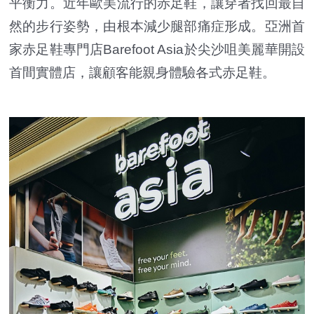
平衡力。近年歐美流行的赤足鞋，讓穿者找回最自
然的步行姿勢，由根本減少腿部痛症形成。亞洲首
家赤足鞋專門店Barefoot Asia於尖沙咀美麗華開設
首間實體店，讓顧客能親身體驗各式赤足鞋。