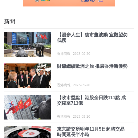
新聞
【漫步人生】後市趨波動 宜觀望勿
低撈
香港商報
2023-09-20
財爺繼續歐洲之旅 推廣香港新優勢
香港商報
2023-09-20
【收市盤點】港股全日跌111點 成
交縮至713億
香港商報
2023-09-20
東京證交所明年11月5日起將交易
時間延長半小時