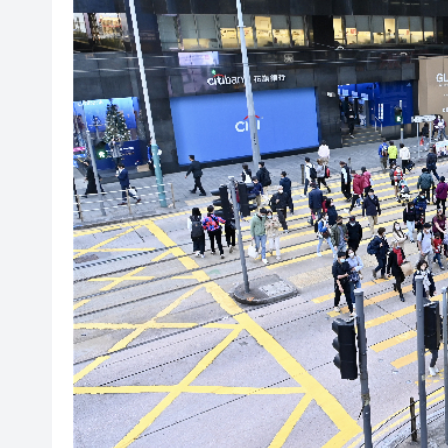
工銀亞洲完成首筆LNG跨境通
有片丨新蒲崗唐樓樓梯間驚現群
太古地產料本港寫字樓下半年負