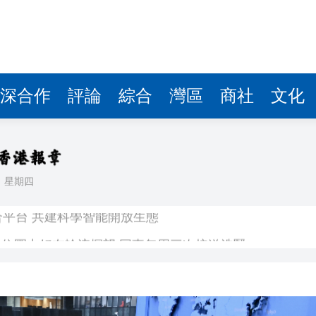
深合作
評論
綜合
灣區
商社
文化
日
星期四
合平台 共建科學智能開放生態
位圈中好友輪流探望 同事每周三次接送洗腎
通關安全與秩序萬無一失
球迷滿載而歸
子陪伴至最後一刻 家人冀低調處理後事