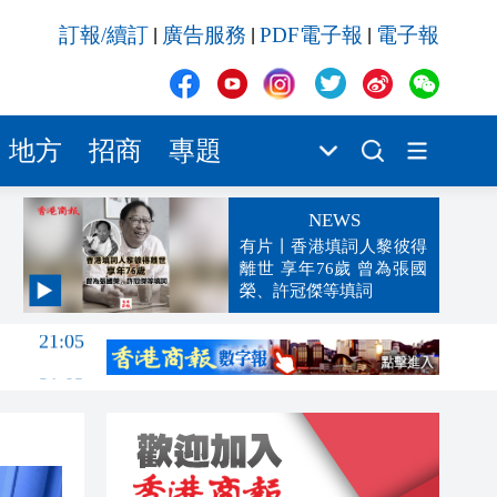
訂報/續訂
廣告服務
PDF電子報
電子報
|
|
|
地方
招商
專題
NEWS
有片丨香港填詞人黎彼得
離世 享年76歲 曾為張國
榮、許冠傑等填詞
21:05
21:03
20:50
20:32
20:14