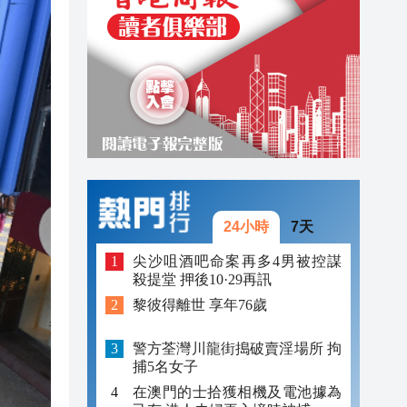
20:02
19:33
19:15
24小時
7天
尖沙咀酒吧命案再多4男被控謀
殺提堂 押後10·29再訊
黎彼得離世 享年76歲
警方荃灣川龍街搗破賣淫場所 拘
捕5名女子
在澳門的士拾獲相機及電池據為