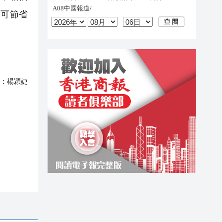
亦可節省
：
楊穎婕