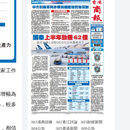
家工作
均增幅為
%，較多
因，相信