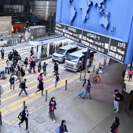
人民幣結算交易 結算周期由數日縮減至分鐘計算
鼠亂舞 網友調侃是「新蒲崗老鼠樂園」
續租租金比率收窄 太古廣場明年轉正