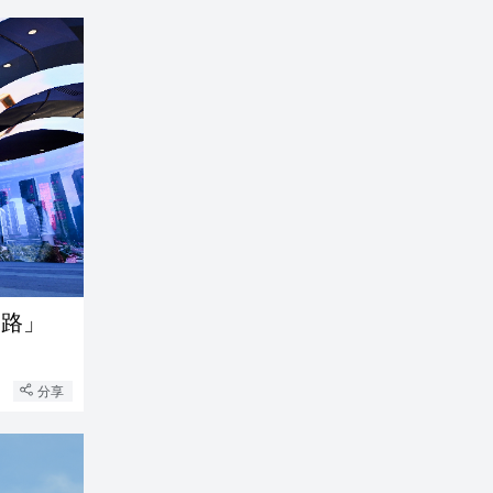
一路」
分享