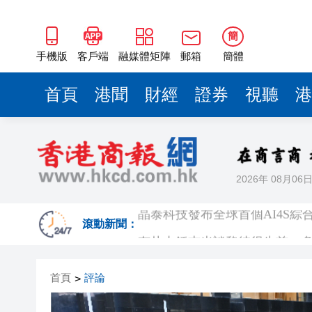
簡
手機版
客戶端
融媒體矩陣
郵箱
簡體
首頁
港聞
財經
證券
視聽
港
2026年 08月06
晶泰科技發布全球首個AI4S綜
有片丨鍾志光談黎彼得生前：多
滾動新聞：
陳國基視察皇崗口岸 要求確保
首頁
評論
>
拜仁公開訓練 變咗簽名放題 
有片｜黎彼得離世未留遺言 兒