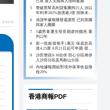
己有 港人夫婦再入境時被捕
警破黑幫高利貸集團拘25人 涉以
年利率282%放債逾2億 招徠未成
年追數
涂謹申據報獲發還護照 已到英國
：
香港商報
與家人團聚
5歲男童遭生母長期虐待餓死 重
判22年
新一批銀債每手1萬元 保底息高
達4.25厘 8月21日起可申購 發行
金額最多550億
沙田警區8·30合併 田心分區將併
入沙田分區及馬鞍山分區
內地據報開始對境外保單收益徵
稅20%
香港商報PDF