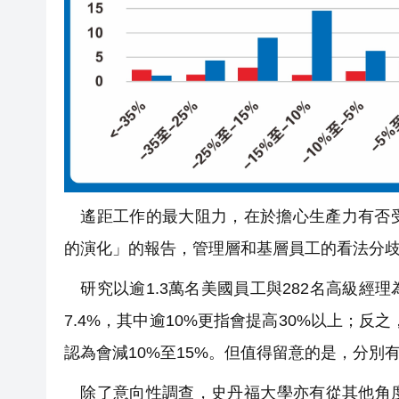
遙距工作的最大阻力，在於擔心生產力有否受
的演化」的報告，管理層和基層員工的看法分
研究以逾1.3萬名美國員工與282名高級經
7.4%，其中逾10%更指會提高30%以上；反
認為會減10%至15%。但值得留意的是，分別有
除了意向性調查，史丹福大學亦有從其他角度