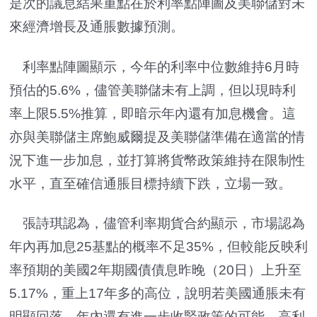
是次的議息結果重點在於利率點陣圖及美聯儲對未
來經濟增長及通脹數據預測。
利率點陣圖顯示，今年的利率中位數維持6月時
預估的5.6%，儘管美聯儲未有上調，但以現時利
率上限5.5%推算，即暗示年內還有加息機會。這
亦與美聯儲主席鮑威爾提及美聯儲準備在適當的情
況下進一步加息，並打算將貨幣政策維持在限制性
水平，直至確信通脹目標持續下跌，立場一致。
張詩琪認為，儘管利率期貨合約顯示，市場認為
年內再加息25基點的概率不足35%，但較能反映利
率預期的美國2年期國債債息昨
晚
（20日）上升至
5.17%，重上17年多的高位，說明若美國通脹未有
明顯回落，年內還有進一步收緊政策的可能，高利