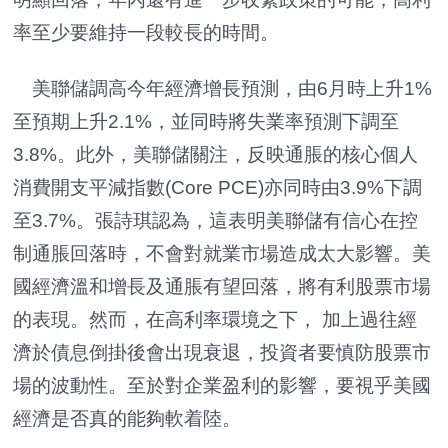
率至少要維持一段較長的時間。
美聯儲調高今年經濟增長預測，由6月時上升1%
至預期上升2.1%，並同時將失業率預測下調至
3.8%。此外，美聯儲關注，反映通脹的核心個人
消費開支平減指數(Core PCE)亦同時由3.9%下調
至3.7%。張詩琪認為，這表明美聯儲有信心在控
制通脹回落時，不會對就業市場造成太大影響。美
國經濟溫和增長及通脹有望回落，將有利股票市場
的表現。然而，在高利率環境之下， 加上過往經
濟於債息倒掛後會出現衰退，投資者要慎防股票市
場的波動性。至於對企業盈利的影響，要視乎美國
經濟是否真的能夠軟着陸。