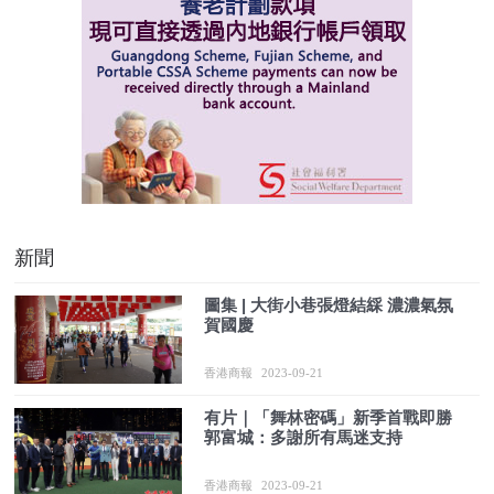
新聞
圖集 |​ 大街小巷張燈結綵 濃濃氣氛
賀國慶
香港商報
2023-09-21
有片｜「舞林密碼」新季首戰即勝
郭富城：多謝所有馬迷支持
香港商報
2023-09-21