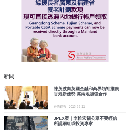
新聞
陳茂波向英國金融和商界領袖推廣
香港新優勢 冀兩地加強合作
香港商報
2023-09-22
JPEX案｜李惟宏籲公眾不要輕信
所謂網紅或投資專家