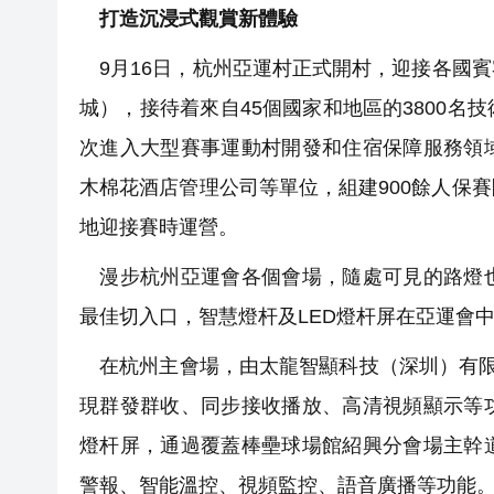
打造沉浸式觀賞新體驗
9月16日，杭州亞運村正式開村，迎接各國
城），接待着來自45個國家和地區的3800
次進入大型賽事運動村開發和住宿保障服務領
木棉花酒店管理公司等單位，組建900餘人保
地迎接賽時運營。
漫步杭州亞運會各個會場，隨處可見的路燈也
最佳切入口，智慧燈杆及LED燈杆屏在亞運會
在杭州主會場，由太龍智顯科技（深圳）有限公
現群發群收、同步接收播放、高清視頻顯示等功
燈杆屏，通過覆蓋棒壘球場館紹興分會場主幹
警報、智能溫控、視頻監控、語音廣播等功能