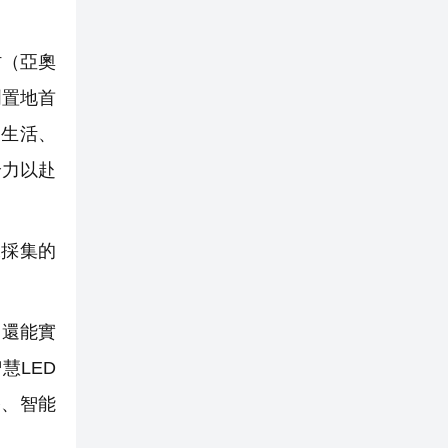
村（亞奧
潤置地首
象生活、
全力以赴
採集的
，還能實
慧LED
播、智能