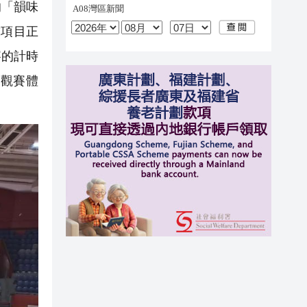
的「韻味
球項目正
賽的計時
觀賽體