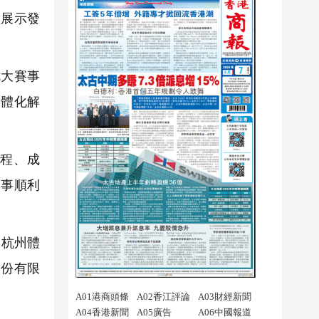
息展示發
大賽事
一體化解
程、成
賽事順利
、杭州體
股份有限