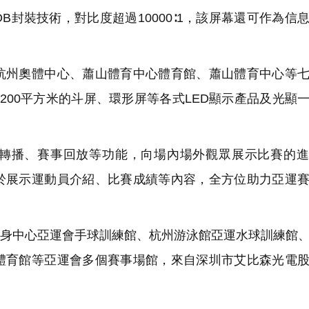
B封裝技術，對比度超過10000∶1，該屏幕還可作為信
州奧體中心、蕭山體育中心體育館、蕭山體育中心等七
200平方米的斗屏、環形屏等各式LED顯示產品及光顯
轉播、賽事回放等功能，向場內場外觀眾展示比賽的進
於展示運動員介紹、比賽成績等內容，全方位助力亞運
健身中心亞運會手球訓練館、杭州游泳館亞運水球訓練館
體育館等亞運會多個賽事場館，來自深圳市艾比森光電