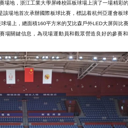
決賽場地，浙江工業大學屏峰校區板球場上演了一場精彩
這是該場地首次承辦國際板球比賽，標誌着杭州亞運會板
球場上，總面積160平方米的艾比森戶外LED大屏與比
賽場關鍵信息，為現場運動員和觀眾營造良好的參賽和