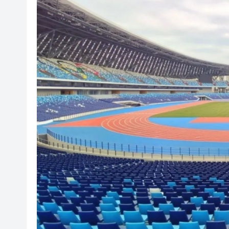
梁錦松料生物醫藥未來10年顯
第二屆AIE電子展12月澳門珠
國防部回應日本發展進攻性武