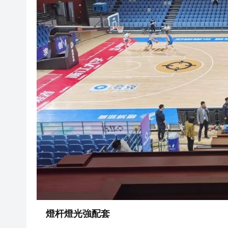
燈杆燈光強配套