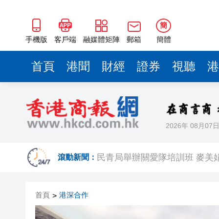
簡
手機版
客戶端
融媒體矩陣
郵箱
簡體
首頁
港聞
財經
證券
視聽
港
2026年 08月07
有片〡警方葵涌廣場巡查掃童黨
民青局舉辦關愛隊培訓班 麥美
滾動新聞：
【港樓】CCL連跌兩周共0.45
首頁
港深合作
>
拿森科技上市首日報收於17.52
【港樓】叡璟下周開放示範單位及