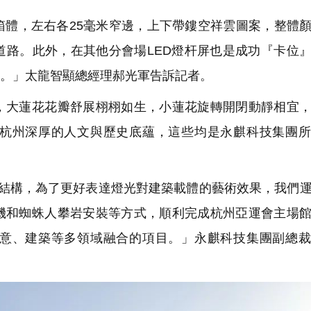
體，左右各25毫米窄邊，上下帶鏤空祥雲圖案，整體
道路。此外，在其他分會場LED燈杆屏也是成功『卡位
2套。」太龍智顯總經理郝光軍告訴記者。
大蓮花花瓣舒展栩栩如生，小蓮花旋轉開閉動靜相宜，
杭州深厚的人文與歷史底蘊，這些均是永麒科技集團所
築結構，為了更好表達燈光對建築載體的藝術效果，我們
機和蜘蛛人攀岩安裝等方式，順利完成杭州亞運會主場
意、建築等多領域融合的項目。」永麒科技集團副總裁