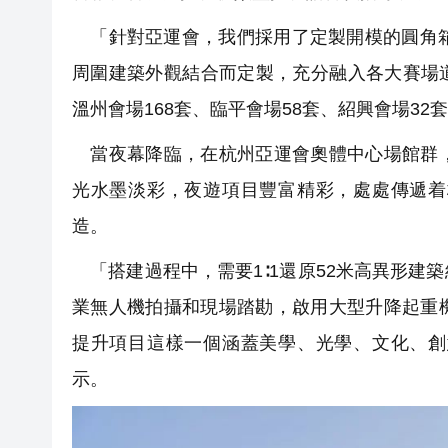
「針對亞運會，我們採用了定製開模的圓角箱
周圍建築外觀結合而定製，充分融入各大賽場
溫州會場168套、臨平會場58套、紹興會場3
當夜幕降臨，在杭州亞運會奧體中心場館群，
光水墨淡彩，夜遊項目豐富精彩，處處傳遞着
造。
「搭建過程中，需要1∶1還原52米高異形建
業無人機拍攝和現場踏勘，啟用大型升降起重
提升項目這樣一個涵蓋美學、光學、文化、創
示。