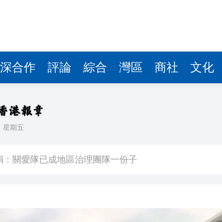
深合作
評論
綜合
灣區
商社
文化
日
星期五
 網民：掃埋班賣書仔
娟：關愛隊已成地區治理團隊一份子
% 中原料高位反覆
港元
開價 暫接逾5000個買家查詢