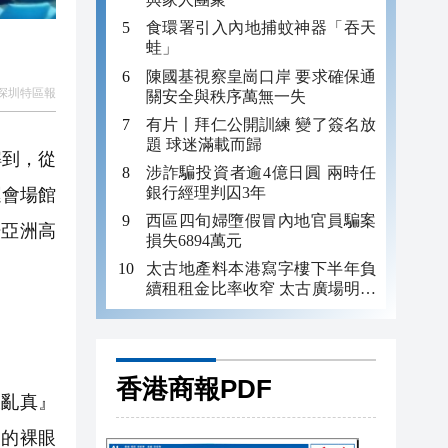
食環署引入內地捕蚊神器「吞天
蛙」
陳國基視察皇崗口岸 要求確保通
深圳特區報
關安全與秩序萬無一失
有片〡拜仁公開訓練 變了簽名放
題 球迷滿載而歸
解到，從
涉詐騙投資者逾4億日圓 兩時任
銀行經理判囚3年
運會場館
西區四旬婦墮假冒內地官員騙案
場亞洲高
損失6894萬元
太古地產料本港寫字樓下半年負
續租租金比率收窄 太古廣場明年
轉正
香港商報PDF
假亂真』
製的裸眼