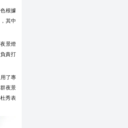
顏色根據
』，其中
夜景燈
負責打
運用了專
館群夜景
杜秀表