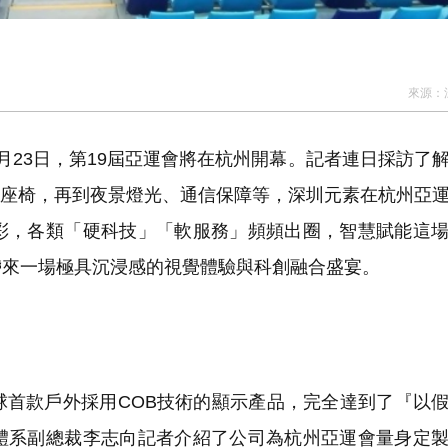
來源：
23日，第19屆亞運會將在杭州開幕。記者連日採訪了
固定座椅，再到夜景燈光、通信保障等，深圳元素在杭州亞
彩，各類「硬科技」「軟服務」頻頻出圈，智慧賦能這
帶來一場極具沉浸感的視覺體驗與科創融合盛宴。
首款戶外採用COB技術的顯示產品，完全達到了『以
體系副總裁李志向記者介紹了公司為杭州亞運會量身定