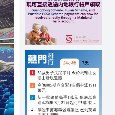
16:18
16:14
16:10
24小時
7天
58歲男子失蹤半月 今於馬鞍山女
婆山發現遺體
今晚085期六合彩1注獨中派1911
萬元
新一批銀債每手1萬元 保底息高
達4.25厘 8月21日起可申購 發行
金額最多550億
涂謹申據報獲發還護照 已到英國
與家人團聚