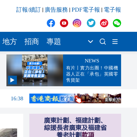
訂報/續訂
廣告服務
PDF電子報
電子報
|
|
|
地方
招商
專題
NEWS
有片丨實力出圈！中國機
器人正在「承包」英國零
售貨架
16:46
16:38
16:34
16:29
16:28