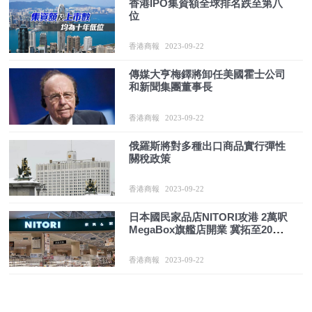
香港IPO集資額全球排名跌至第八
位
香港商報
2023-09-22
傳媒大亨梅鐸將卸任美國霍士公司
和新聞集團董事長
香港商報
2023-09-22
俄羅斯將對多種出口商品實行彈性
關稅政策
香港商報
2023-09-22
日本國民家品店NITORI攻港 2萬呎
MegaBox旗艦店開業 冀拓至20分
店
香港商報
2023-09-22