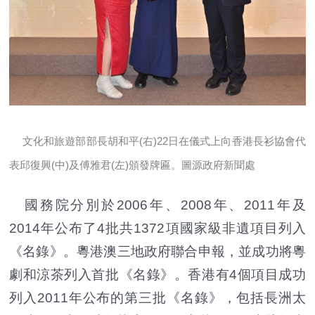
文化和旅遊部部長胡和平(右)22日在儀式上向香港長衫協會代
表邱復興(中)及傅雅君(左)頒發牌匾。圖源政府新聞處
國務院分別於2006年、2008年、2011年及
2014年公布了4批共1372項國家級非遺項目列入
《名錄》。粵港澳三地政府聯合申報，並成功將粵
劇和涼茶列入首批《名錄》。香港有4個項目成功
列入2011年公布的第三批《名錄》，包括長洲太