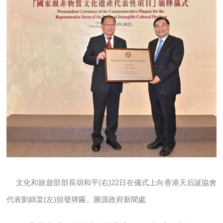
文化和旅遊部部長胡和平(右)22日在儀式上向香港天后誕協會
代表劉錦棠(左)頒發牌匾。圖源政府新聞處