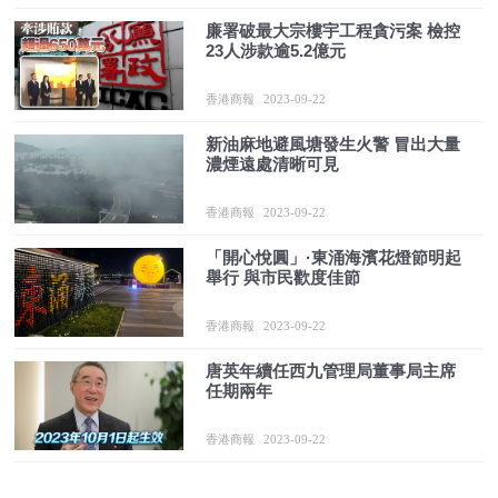
廉署破最大宗樓宇工程貪污案 檢控
23人涉款逾5.2億元
香港商報
2023-09-22
新油麻地避風塘發生火警 冒出大量
濃煙遠處清晰可見
香港商報
2023-09-22
「開心悅圓」·東涌海濱花燈節明起
舉行 與市民歡度佳節
香港商報
2023-09-22
唐英年續任西九管理局董事局主席
任期兩年
香港商報
2023-09-22