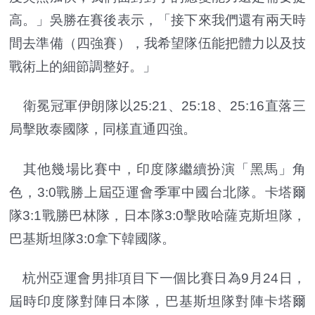
高。」吳勝在賽後表示，「接下來我們還有兩天時
間去準備（四強賽），我希望隊伍能把體力以及技
戰術上的細節調整好。」
衛冕冠軍伊朗隊以25:21、25:18、25:16直落三
局擊敗泰國隊，同樣直通四強。
其他幾場比賽中，印度隊繼續扮演「黑馬」角
色，3:0戰勝上屆亞運會季軍中國台北隊。卡塔爾
隊3:1戰勝巴林隊，日本隊3:0擊敗哈薩克斯坦隊，
巴基斯坦隊3:0拿下韓國隊。
杭州亞運會男排項目下一個比賽日為9月24日，
屆時印度隊對陣日本隊，巴基斯坦隊對陣卡塔爾