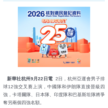
新華社杭州9月22日電
2日，杭州亞運會男子排
球12強交叉賽上演，中國隊和伊朗隊直接晉級四
強，卡塔爾隊、日本隊、印度隊和巴基斯坦隊將爭
奪另兩個四強名額。