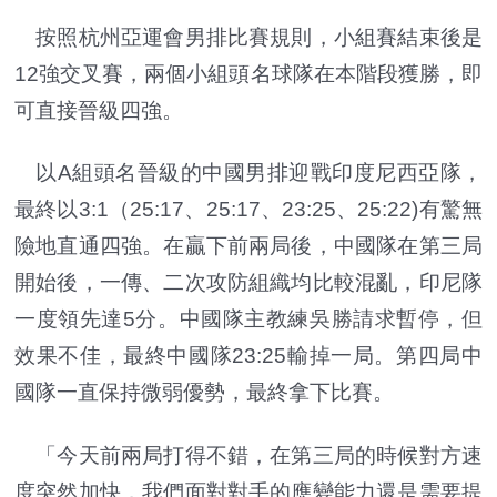
按照杭州亞運會男排比賽規則，小組賽結束後是
12強交叉賽，兩個小組頭名球隊在本階段獲勝，即
可直接晉級四強。
以A組頭名晉級的中國男排迎戰印度尼西亞隊，
最終以3:1（25:17、25:17、23:25、25:22)有驚無
險地直通四強。在贏下前兩局後，中國隊在第三局
開始後，一傳、二次攻防組織均比較混亂，印尼隊
一度領先達5分。中國隊主教練吳勝請求暫停，但
效果不佳，最終中國隊23:25輸掉一局。第四局中
國隊一直保持微弱優勢，最終拿下比賽。
「今天前兩局打得不錯，在第三局的時候對方速
度突然加快，我們面對對手的應變能力還是需要提