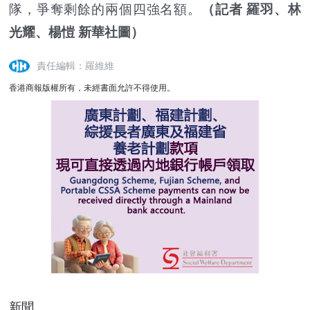
隊，爭奪剩餘的兩個四強名額。
（記者 羅羽、林
光耀、楊愷 新華社圖）
責任編輯：羅維維
香港商報版權所有，未經書面允許不得使用。
新聞