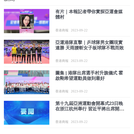
有片｜本報記者帶你實探亞運會媒
體村
香港商報
2023-09-22
亞運港隊直擊｜乒球隊男女團現實
連勝 天雨腰斬女子板球隊不戰而敗
香港商報
2023-09-22
圖集 | 港隊出席選手村升旗儀式 霍
啟剛希望運動員做到最好
香港商報
2023-09-22
第十九屆亞洲運動會開幕式23日晚
在浙江杭州舉行 習近平將出席開幕
式並宣布本屆亞運會開幕
香港商報
2023-09-22