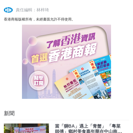
責任編輯：林梓琦
香港商報版權所有，未經書面允許不得使用。
新聞
當「獅BA」遇上「青蟹」 「粵菜
師傅」鄉村美食嘉年華在中山南朗