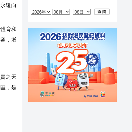
永遠向
體育和
包容，增
貴之天
範區，是