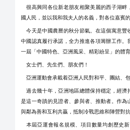
很高興同各位新老朋友相聚美麗的西子湖畔，
國人民，並以我和我夫人的名義，對各位嘉賓
今天是中國農曆的秋分節氣。在這個寓意豐收
中國認真履行承諾，全力推進各項籌辦工作。
一屆「中國特色、亞洲風采、精彩紛呈」的體
女士們、先生們、朋友們！
亞洲運動會承載着亞洲人民對和平、團結、包
過去幾十年，亞洲地區總體保持穩定，經濟持
是這一奇蹟的見證者、參與者、推動者。作為
與鄰為善和互利共贏，抵制冷戰思維和陣營對
本屆亞運會報名規模、項目數量均創歷史新