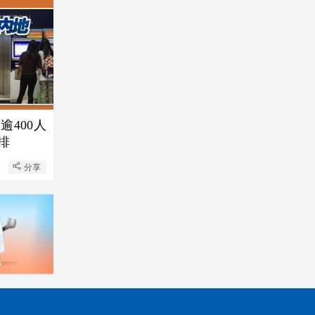
400人
排
分享