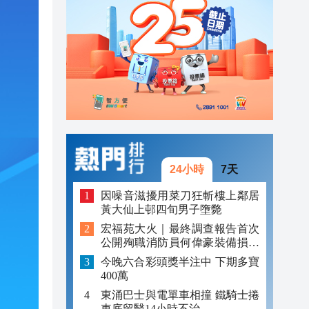
23:13
23:06
23:05
24小時
7天
因噪音滋擾用菜刀狂斬樓上鄰居
黃大仙上邨四旬男子墮斃
宏福苑大火｜最終調查報告首次
公開殉職消防員何偉豪裝備損毀
照片
今晚六合彩頭獎半注中 下期多寶
400萬
東涌巴士與電單車相撞 鐵騎士捲
車底留醫14小時不治