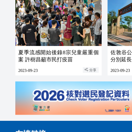
夏季流感開始後錄8宗兒童嚴重個
佐敦谷
案 許樹昌籲市民打疫苗
分別延長
分享
2023-09-23
2023-09-23