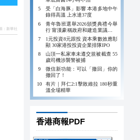
受「白海豚」影響 本港多地中午
錄得高溫 上水達37度
青年魯班選舉2026頒獎典禮今舉
源：
新華社
行 甯漢豪稱政府和建造業議會做
好培訓工作
1元投資8元跟投 資本乘數效應彰
顯 30家港投投資企業排隊IPO
山頂一私家車未遵交規被截查 55
歲司機涉襲警被捕
微信新功能：可以「撤回」你的
撤回了！
有片｜拜仁2:1擊敗維拉 180秒重
溫全場精華
香港商報PDF