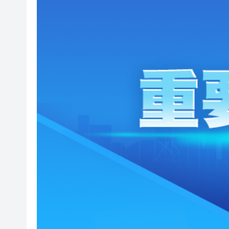
有片丨迪麗熱巴驚喜現身香港 高
超萬名「嘗鮮客」赴河源萬綠湖
央媒省媒灣區媒體採風團走進