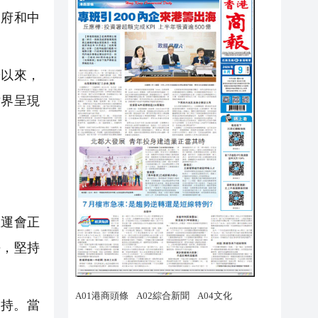
府和中
以來，
世界呈現
運會正
平，堅持
持。當