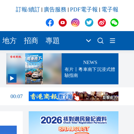
訂報/續訂
廣告服務
PDF電子報
電子報
|
|
|
地方
招商
專題
NEWS
有片丨粵車南下沉浸式體
驗指南
00:13
00:07
23:52
23:32
23:27