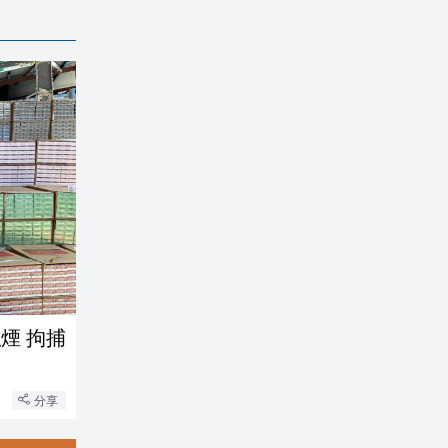
煙 拘捕
分享