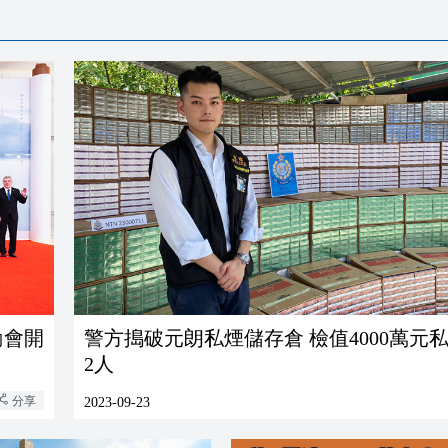
動會開
警方搗破元朗私煙儲存倉 檢值4000萬元私
2人
分享
2023-09-23