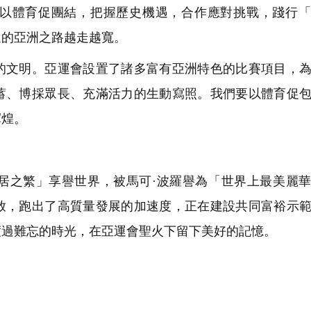
以體育促團結，把握歷史機遇，合作應對挑戰，踐行「
通的亞洲之路越走越寬。
文明。亞運會設置了諸多富有亞洲特色的比賽項目，為
蓄、博採眾長、充滿活力的生動寫照。我們要以體育促
輝煌。
之繁」享譽世界，被馬可·波羅譽為「世界上最美麗華
放，跑出了高質量發展的加速度，正在建設共同富裕示
度過難忘的時光，在亞運會聖火下留下美好的記憶。