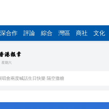
深合作
評論
綜合
灣區
商社
文化
日
星期六
 星爺眾主演驚喜現身 氣氛熱烈
演唱會兩度喊話生日快樂 隔空撒糖
中國共產黨成立105周年名家作品展」觀展活動
其對中日關係處理不當
》謝票場 親切揮手力挺兒子