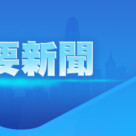
馬尾配白T 美麗明豔
，在湖光山色間大飽「口福+眼福」
河源