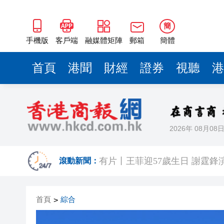
簡
手機版
客戶端
融媒體矩陣
郵箱
簡體
首頁
港聞
財經
證券
視聽
港
2026年 08月08
有片丨《功夫女足》香港首映禮
有片丨王菲迎57歲生日 謝霆鋒
滾動新聞：
港區省級政協聯誼會組織「慶祝
首頁
綜合
>
日本前首相撰文批高市早苗 指
有片丨星爺媽咪現身《功夫女足