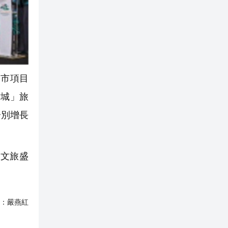
市項目
古城」旅
分別增長
文旅盛
：
嚴燕紅