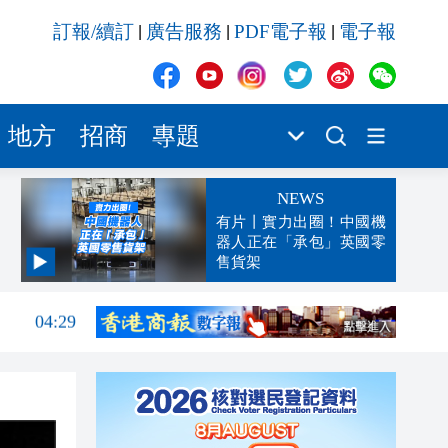
訂報/續訂
廣告服務
PDF電子報
電子報
|
|
|
地方
招商
專題
NEWS
有片丨實力出圈！中國機
器人正在「承包」英國零
售貨架
04:29
00:45
00:26
00:16
「豹
23:58