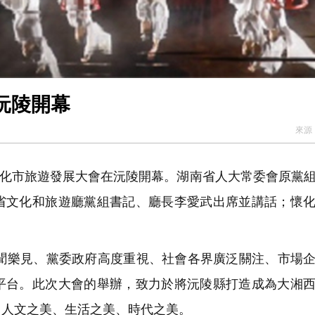
沅陵開幕
來源
懷化市旅遊發展大會在沅陵開幕。湖南省人大常委會原黨
省文化和旅遊廳黨組書記、廳長李愛武出席並講話；懷
樂見、黨委政府高度重視、社會各界廣泛關注、市場企
平台。此次大會的舉辦，致力於將沅陵縣打造成為大湘
、人文之美、生活之美、時代之美。