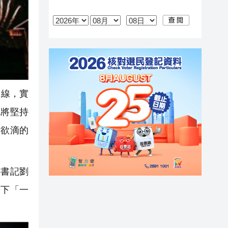
路線，實
化將堅持
活欲滴的
書記劉
筆下「一