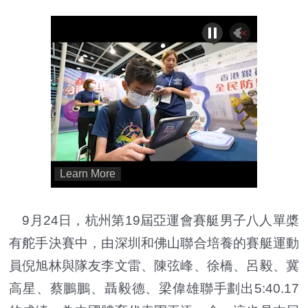
9月24日，杭州第19屆亞運會賽艇男子八人單槳
有舵手決賽中，由深圳和佛山聯合培養的賽艇運動
員倪旭林與隊友李文雷、陳弦峰、徐橋、呂毅、冀
高星、蔡鵬鵬、聶毅德、梁偉雄聯手劃出5:40.17