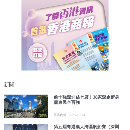
新聞
前十強深圳佔七席！38家深企躋身
廣東民企百強
香港商報
2023-09-24
第五屆粵港澳大灣區帆船賽（深圳