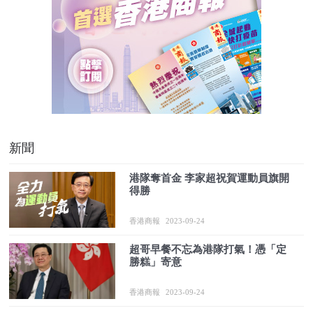
新聞
港隊奪首金 李家超祝賀運動員旗開
得勝
香港商報
2023-09-24
超哥早餐不忘為港隊打氣！憑「定
勝糕」寄意
香港商報
2023-09-24