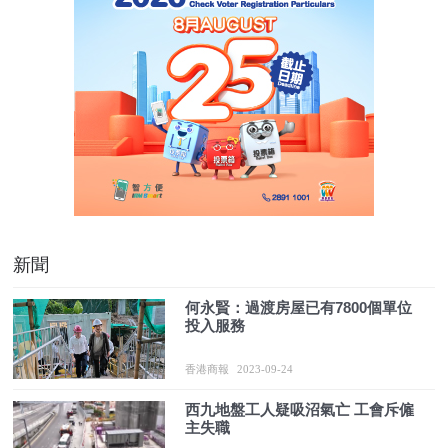
新聞
何永賢：過渡房屋已有7800個單位
投入服務
香港商報
2023-09-24
西九地盤工人疑吸沼氣亡 工會斥僱
主失職