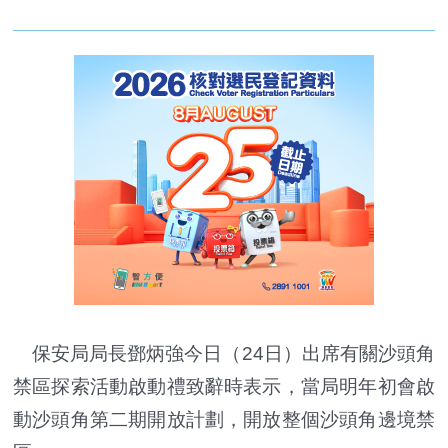
保安局局長鄧炳強今日（24日）出席有關沙頭角
禁區探索活動啟動禮致辭時表示，當局明年初會啟
動沙頭角第二期開放計劃，開放整個沙頭角邊境禁