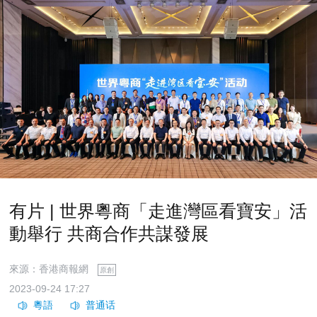
有片 | 世界粵商「走進灣區看寶安」活
動舉行 共商合作共謀發展
來源：香港商報網
原創
2023-09-24 17:27