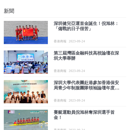
新聞
深圳健兒亞運首金誕生！倪旭林：
「備戰的日子很苦」
香港商報
2023-09-24
第三屆灣區金融科技高校論壇在深
圳大學舉辦
香港商報
2023-09-24
深圳大學代表團赴港參加香港保安
局青少年制服團隊領袖論壇年度匯
報活動
香港商報
2023-09-24
賽艇運動員倪旭林奪深圳選手首
金！