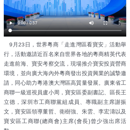
9月23日，世界粵商「走進灣區看寶安」活動舉
行，活動邀請近百名來自世界各地的粵商精英代表
走進前海、寶安考察交流，現場推介寶安投資營商
環境，並向廣大海內外粵商發出投資興業的誠摯邀
請，同心助力粵港澳大灣區高質量發展。廣東省工
商聯一級巡視員盧小周，寶安區委副書記、區長王
立德，深圳市工商聯黨組成員、專職副主席謝振
文，寶安區領導董哲、衛樹強、朱雲、李宏濤以及
寶安區工商聯(總商會)主席(會長)曾少強出席活