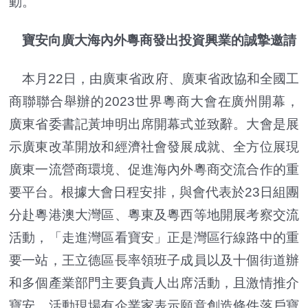
動。
寶安向廣大海內外粵商發出投資興業的誠摯邀請
本月22日，由廣東省政府、廣東省政協和全國工
商聯聯合舉辦的2023世界粵商大會在廣州開幕，
廣東省委書記黃坤明出席開幕式並致辭。大會是展
示廣東改革開放和經濟社會發展成就、全方位展現
廣東一流營商環境、促進海內外粵商交流合作的重
要平台。根據大會日程安排，與會代表於23日組團
分赴粵港澳大灣區、粵東及粵西等地開展考察交流
活動，「走進灣區看寶安」正是灣區行線路中的重
要一站，王立德區長率領班子成員以及十個街道辦
和多個產業部門主要負責人出席活動，且激情推介
寶安，活動現場有企業家表示願意創造條件落戶寶