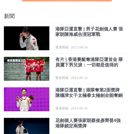
新聞
港隊亞運直擊 | 男子花劍個人賽 張
家朗陳海威合演冠軍戰
香港商報
2023-09-24
有片 | 香港賽艇奪港隊亞運首金 隊
員灑下男兒淚：一切都是值得的
香港商報
2023-09-24
港隊亞運直擊 | 港隊奪第2面獎牌
陳穗津女子太極拳太極劍全能奪銅
香港商報
2023-09-24
花劍個人賽張家朗蔡俊彥齊晉4強
港隊鎖定兩獎牌