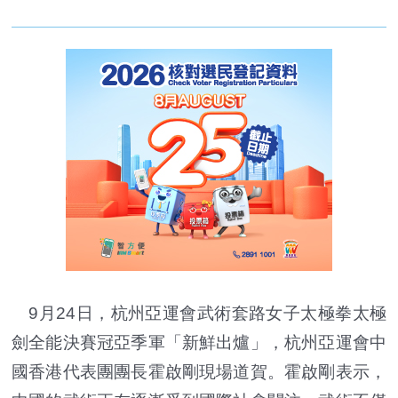
9月24日，杭州亞運會武術套路女子太極拳太極
劍全能決賽冠亞季軍「新鮮出爐」，杭州亞運會中
國香港代表團團長霍啟剛現場道賀。霍啟剛表示，