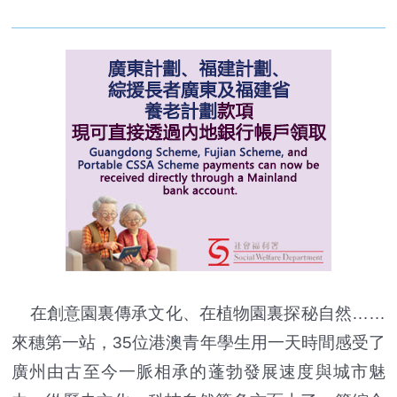
在創意園裏傳承文化、在植物園裏探秘自然……
來穗第一站，35位港澳青年學生用一天時間感受了
廣州由古至今一脈相承的蓬勃發展速度與城市魅