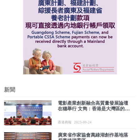
新聞
電影產業創新融合高質量發展論壇
在穗舉行 文雋：香港是大灣區的
「好萊塢」
香港商報
2023-09-24
廣東省作家協會萬綠湖創作基地落