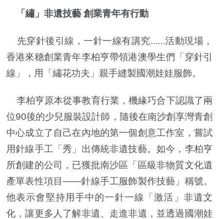
「繡」非遺技藝 創業青年有行動
先穿針後引線，一針一線有講究......活動現場，
香港來穗創業青年李柏亨帶領港澳學生們「穿針引
線」，用「繡花功夫」親手縫製國潮娃娃服飾。
李柏亨原本從事教育行業，機緣巧合下認識了兩
位90後的少兒服裝設計師，隨後在南沙創享灣青創
中心成立了自己在內地的第一個創意工作室，嘗試
用針線手工「秀」出傳統非遺技藝。如今，李柏亨
所創建的公司，已獲批南沙區「區級非物質文化遺
產單表性項目——針線手工服飾製作技藝」稱號。
他表示會堅持用手中的一針一線「激活」非遺文
化，讓更多人了解非遺、走進非遺，並透過國潮娃