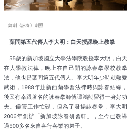
舞劇《詠春》劇照
葉問第五代傳人李大明：白天授課晚上教拳
55歲的新加坡國立大學法學院教授李大明，白天
在大學教法律，晚上在自己開的詠春拳學校教拳
法，他也是葉問第五代傳人。李大明年少時就熱愛
武術，1988年赴新西蘭學習法律時與詠春結緣，
後又有幸跟著名的詠春拳師傅譚鴻勛習得一身好功
夫。儘管工作忙碌，但為了發揚詠春拳，李大明
2006年創辦「新加坡詠春研習軒」，至今已教導
過500多名來自各行各業的弟子。