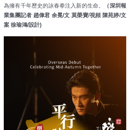
為擁有千年歷史的詠春拳注入新的生命。
（深圳報
業集團記者 趙偉君 余冕/文 莫榮寶/視頻 陳苑婷/文
案 徐瑜鴻/設計)