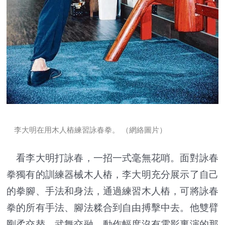
李大明在用木人樁練習詠春拳。 （網絡圖片）
看李大明打詠春，一招一式毫無花哨。面對詠春
拳獨有的訓練器械木人樁，李大明充分展示了自己
的拳腳、手法和身法，通過練習木人樁，可將詠春
拳的所有手法、腳法糅合到自由搏擊中去。他雙臂
剛柔交替，武舞交融，動作幅度沒有電影裏演的那