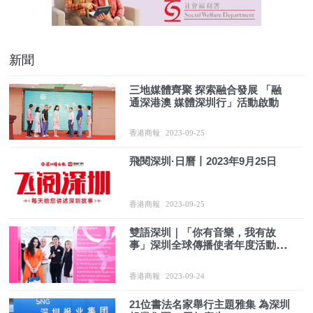
新聞
三地媒體齊聚 探索融合發展 「融
通深港澳 媒體深圳行」活動啟動
香港商報
2023-09-25
飛閱深圳·日曆丨2023年9月25日
香港商報
2023-09-25
雙語深圳｜「你有音樂，我有故
事」深圳全球傳播使者年度活動發
布暨「iStory我的深圳故事」分享
會精彩啟幕
香港商報
2023-09-24
21位書法名家舉行主題雅集 為深圳