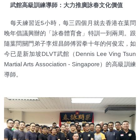
武館高級訓練導師：大力推廣詠春文化價值
每天練習近5小時，每三四個月就去香港在葉問
晚年倡議興辦的「詠春體育會」特訓一到兩周。跟
隨葉問關門弟子李煜昌師傅習拳十年的何俊宏，如
今已是新加坡DLVT武館（Dennis Lee Ving Tsun
Martial Arts Association - Singapore）的高級訓練
導師。