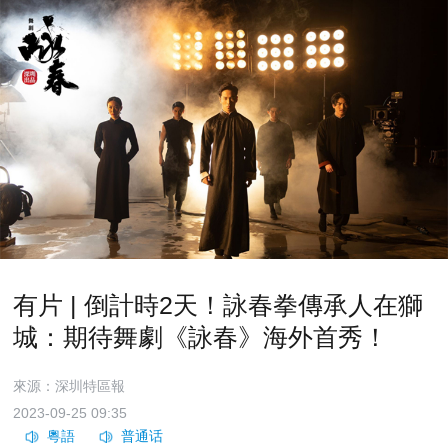
有片 | 倒計時2天！詠春拳傳承人在獅
城：期待舞劇《詠春》海外首秀！
來源：深圳特區報
2023-09-25 09:35