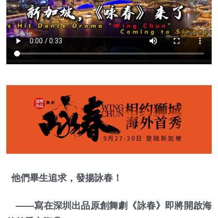
他們畢生追求，發揚詠春！
——寫在深圳出品原創舞劇《詠春》即將開啟海