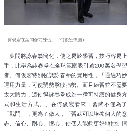
何俊宏在葉問像前練習。（何俊宏供圖）
葉問將詠春拳簡化，使之易於學習，技巧容易上
手，此舉為詠春拳在全球範圍吸引逾200萬名學習
者。何俊宏特別強調詠春拳的實用性，「通過巧妙
運用力量，可使弱勢擊敗強勢。而且練習並不需要
太大體力，這使得詠春拳成為一種可持續的健身方
式和生活方式。」在何俊宏看來，習武不僅為了
「戰鬥」，更為了做人，「習武可以培養個人的意
志、信心、耐心、恆心，使個人能夠更好地控制情