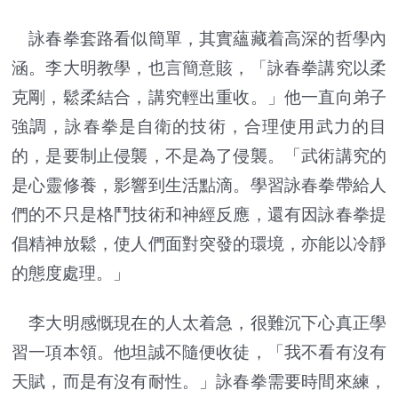
詠春拳套路看似簡單，其實蘊藏着高深的哲學內
涵。李大明教學，也言簡意賅，「詠春拳講究以柔
克剛，鬆柔結合，講究輕出重收。」他一直向弟子
強調，詠春拳是自衛的技術，合理使用武力的目
的，是要制止侵襲，不是為了侵襲。「武術講究的
是心靈修養，影響到生活點滴。學習詠春拳帶給人
們的不只是格鬥技術和神經反應，還有因詠春拳提
倡精神放鬆，使人們面對突發的環境，亦能以冷靜
的態度處理。」
李大明感慨現在的人太着急，很難沉下心真正學
習一項本領。他坦誠不隨便收徒，「我不看有沒有
天賦，而是有沒有耐性。」詠春拳需要時間來練，