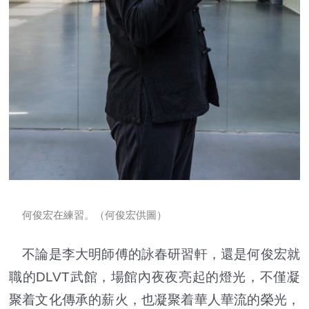
何俊宏在練習。（何俊宏供圖）
不論是李大明師傅的詠春研習軒，還是何俊宏就
職的DLVT武館，場館內夜夜亮起的燈光，不僅凝
聚着文化傳承的薪火，也凝聚着華人華流的榮光，