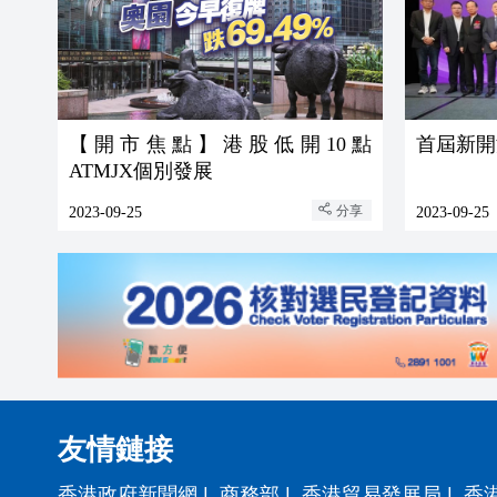
【開市焦點】港股低開10點
首屆新開
ATMJX個別發展
分享
2023-09-25
2023-09-25
友情鏈接
香港政府新聞網
|
商務部
|
香港貿易發展局
|
香