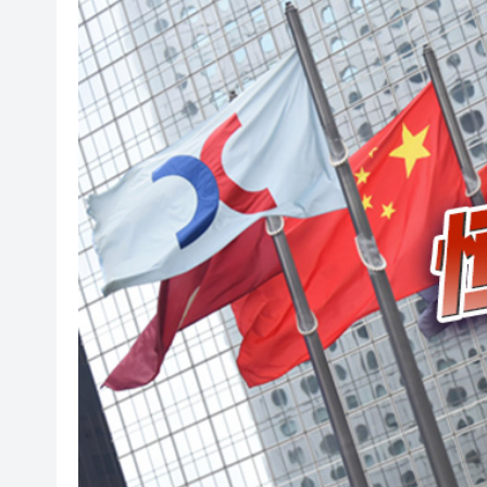
叔」黎彼得
入境處反非法勞工行動拘12人
社署籲市民提防偽冒社署通訊
李家超：鼓勵保險業開發跨境產
車路士主帥星