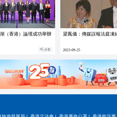
湖（香港）論壇成功舉辦
梁鳳儀：傳媒誤報法庭凍
分享
2023-09-25
港旅遊發展局
|
香港立法會
|
香港廉政公署
|
香港申訴專