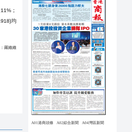
11%；
918)均
：
羅維維