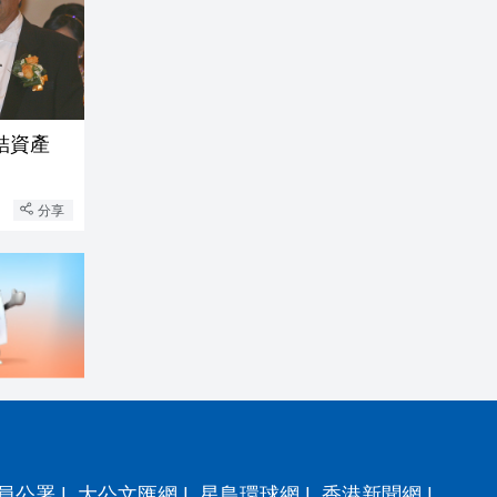
結資產
分享
員公署
|
大公文匯網
|
星島環球網
|
香港新聞網
|