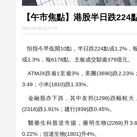
2023-09-25 12:47:53
恒指今早低開10點，半日跌224點或1.2%，報1
或1.3%，報6178點。主板成交額逾379億元。
ATMJX跌逾1至逾3%，美團(3690)跌2.23%；阿
3.49；小米(1810)跌1.33%。
金融股亦下跌，其中友邦(1299)跌幅較大，挫2.
(2318)跌1.91%；建行(939)跌0.45%。
醫藥生科股逆市揚，藥明生物(2269)升3.63
0.22%；信達生物(1801)升4%。