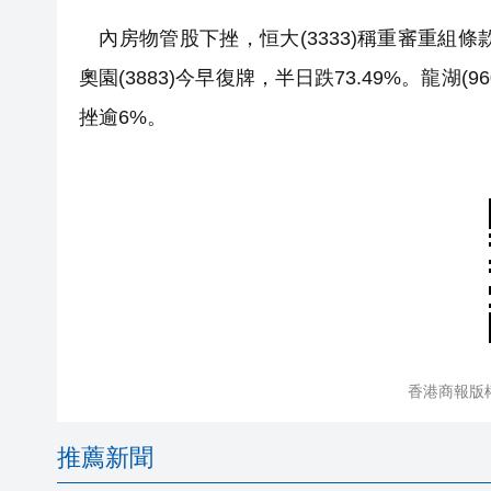
內房物管股下挫，恒大(3333)稱重審重組條款，
奧園(3883)今早復牌，半日跌73.49%。龍湖(9
挫逾6%。
香港商報版
推薦新聞