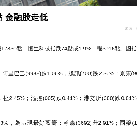
【午市焦點】港股半日跌224點 金融股走低
來源：
7830點。恒生科技指跌74點或1.9%，報3916點。國指
里巴巴(9988)跌1.06%，騰訊(700)跌2.36%；京東(9
45%；滙控(005)跌0.41%；港交所(388)跌0.81
%，為表現最好藍籌；翰森(3692)升2.91%；國藥(10