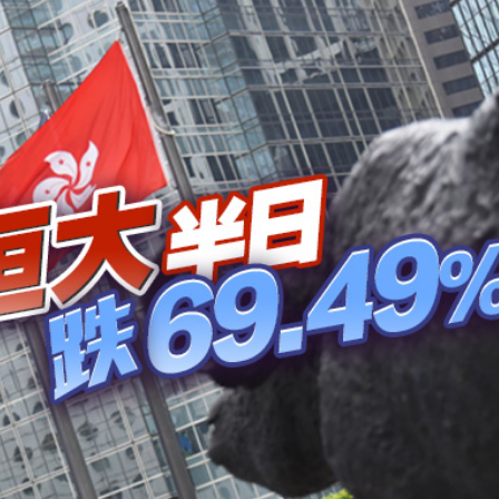
程式賬戶
品 便利灣區居民
將粉嶺揮桿 為香港行畫圓滿句號