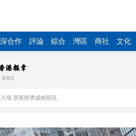
深合作
評論
綜合
灣區
商社
文化
日
星期五
看大結局：感激愛回家助走出低谷 不捨大家庭
人入場 票尾經濟成效顯現
圓廠
銀髮男團「大四喜」：十年深厚情誼 有歡亦有淚 緬懷