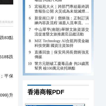
宏福苑大火｜跨部門專組最終調
查報告公開 火災或為未熄滅煙頭
引發
新皇崗口岸｜鄧炳強：正制訂演
香港商報網
練內容及流程 涵蓋人流車流、緊
急應變等
中山翠亨(南朗)舉辦文旅資源交
流促進暨文旅推薦官品鑑活動
跌83點
MJZ Technology AI合規跨境金融
科技突圍 國資注資加持
直播回放｜保安局局長鄧炳強見
618$跌
傳媒
警方元朗破工廈毒品倉 拘24歲黑
幫男 檢100萬元依托咪酯
%；平保
香港商報PDF
99)升