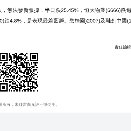
無法發新票據，半日跌25.45%，恒大物業(6666)跌逾
60)跌4.8%，是表現最差藍籌。碧桂園)2007)及融創中國(1
責任編輯
權所有，未經書面允許不得使用。