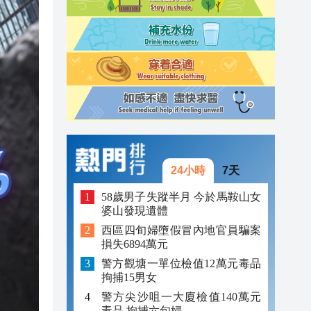
23:45
23:38
23:29
23:21
24小時
7天
58歲男子失蹤半月 今於馬鞍山女
婆山發現遺體
西區四旬婦墮假冒內地官員騙案
損失6894萬元
警方觀塘一單位檢值12萬元毒品
拘捕15男女
警方尖沙咀一大廈檢值140萬元
毒品 拘捕六旬婦