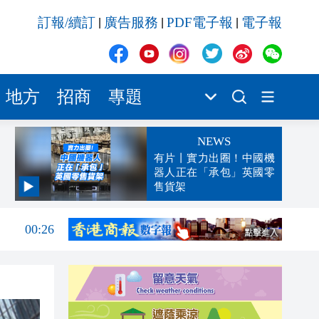
訂報/續訂
廣告服務
PDF電子報
電子報
|
|
|
地方
招商
專題
NEWS
有片丨實力出圈！中國機
器人正在「承包」英國零
售貨架
00:45
00:26
00:16
「豹
23:58