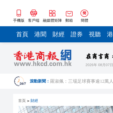
簡
手機版
客戶端
融媒體矩陣
郵箱
簡體
首頁
港聞
財經
證券
視聽
港
2026年 08月07
有片｜楊明莊思明大婚後急返港
滾動新聞：
羅淑佩：三場足球賽事逾12萬
SK海力士斥逾3000億建兩座晶
首頁
財經
>
有片丨【《愛回家》迎大結局】