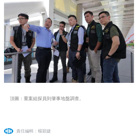
頂圖：重案組探員到肇事地盤調查。
責任編輯：楊穎婕