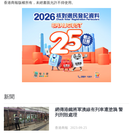
香港商報版權所有，未經書面允許不得使用。
新聞
網傳港鐵將軍澳線有列車遭塗鴉 警
列刑毀處理
香港商報
2023-09-25