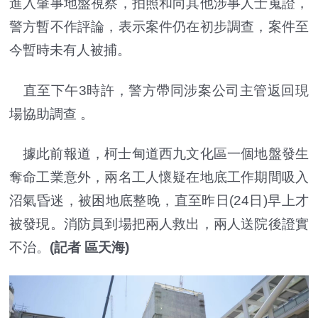
進入肇事地盤視察，拍照和向其他涉事人士蒐證，
警方暫不作評論，表示案件仍在初步調查，案件至
今暫時未有人被捕。
直至下午3時許，警方帶同涉案公司主管返回現
場協助調查 。
據此前報道，柯士甸道西九文化區一個地盤發生
奪命工業意外，兩名工人懷疑在地底工作期間吸入
沼氣昏迷，被困地底整晚，直至昨日(24日)早上才
被發現。消防員到場把兩人救出，兩人送院後證實
不治。
(記者 區天海)