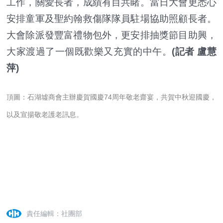
工作，關愛長者，成績有目共睹。當日大會更悉心
安排童軍及聖約翰救傷隊隊員駐場協助照顧長者。
大會除派發豐富禮物包外，更安排抽獎節目助興，
大家渡過了一個既歡樂又充實的中午。
(記者 盧慧
萍)
頂圖：石湖墟商會主辦慶賀國慶74周年敬老齋宴，共賀中秋迎國慶，
以及宣揚敬老護老訊息。
責任編輯：社團部