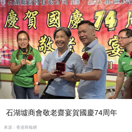
​ 石湖墟商會敬老齋宴賀國慶74周年
來源：香港商報網