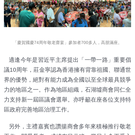
「慶賀國慶74周年敬老齋宴」參加者700多人，高朋滿座。
適逢今年是習近平主席提出「一帶一路」重要倡
議10周年，莊金寧認為香港擁有背靠祖國、聯通世
界的優勢，絕對有能力成為全國以至全球最具競爭
力的地區之一。作為地區組織，石湖墟商會同仁全
力支持新一屆區議會選舉。亦呼籲在座各位支持特
區政府完善地區治理工作。
另外，主禮嘉賓也讚揚商會多年來積極推行敬老