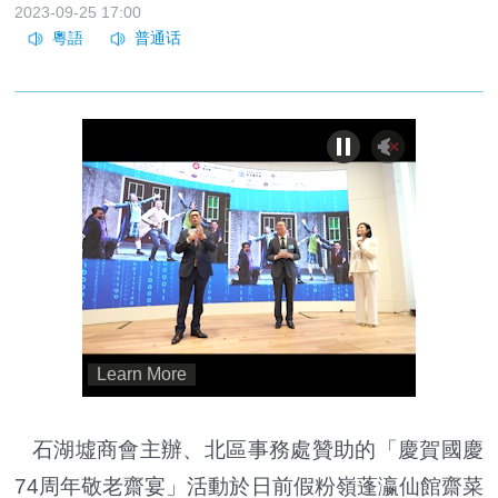
2023-09-25 17:00
石湖墟商會主辦、北區事務處贊助的「慶賀國慶
74周年敬老齋宴」活動於日前假粉嶺蓬瀛仙館齋菜