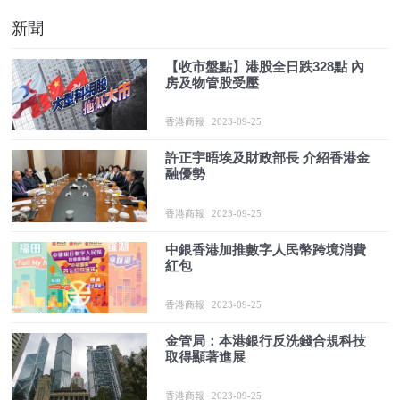
新聞
【收市盤點】港股全日跌328點 內
房及物管股受壓
香港商報
2023-09-25
許正宇晤埃及財政部長 介紹香港金
融優勢
香港商報
2023-09-25
中銀香港加推數字人民幣跨境消費
紅包
香港商報
2023-09-25
金管局：本港銀行反洗錢合規科技
取得顯著進展
香港商報
2023-09-25