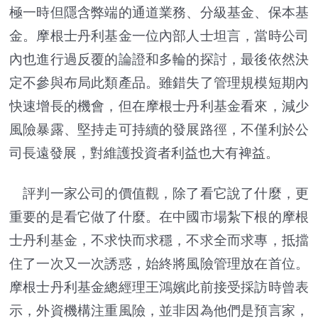
極一時但隱含弊端的通道業務、分級基金、保本基
金。摩根士丹利基金一位內部人士坦言，當時公司
內也進行過反覆的論證和多輪的探討，最後依然決
定不參與布局此類產品。雖錯失了管理規模短期內
快速增長的機會，但在摩根士丹利基金看來，減少
風險暴露、堅持走可持續的發展路徑，不僅利於公
司長遠發展，對維護投資者利益也大有裨益。
評判一家公司的價值觀，除了看它說了什麼，更
重要的是看它做了什麼。在中國市場紮下根的摩根
士丹利基金，不求快而求穩，不求全而求專，抵擋
住了一次又一次誘惑，始終將風險管理放在首位。
摩根士丹利基金總經理王鴻嬪此前接受採訪時曾表
示，外資機構注重風險，並非因為他們是預言家，