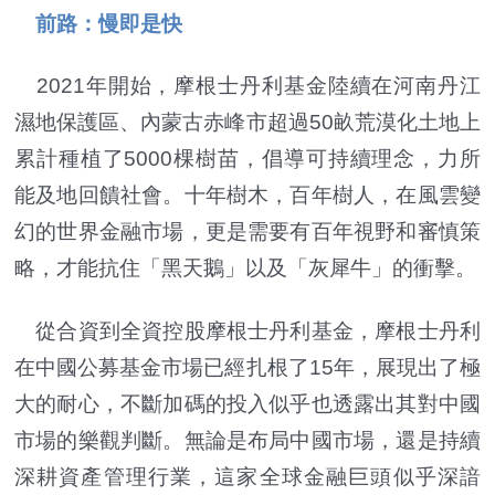
前路：慢即是快
2021年開始，摩根士丹利基金陸續在河南丹江
濕地保護區、內蒙古赤峰市超過50畝荒漠化土地上
累計種植了5000棵樹苗，倡導可持續理念，力所
能及地回饋社會。十年樹木，百年樹人，在風雲變
幻的世界金融市場，更是需要有百年視野和審慎策
略，才能抗住「黑天鵝」以及「灰犀牛」的衝擊。
從合資到全資控股摩根士丹利基金，摩根士丹利
在中國公募基金市場已經扎根了15年，展現出了極
大的耐心，不斷加碼的投入似乎也透露出其對中國
市場的樂觀判斷。無論是布局中國市場，還是持續
深耕資產管理行業，這家全球金融巨頭似乎深諳