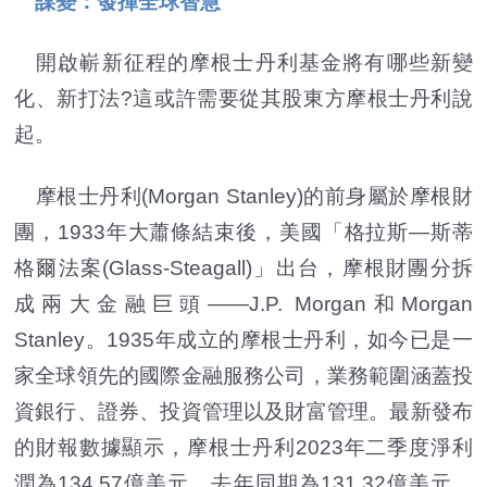
謀變：發揮全球智慧
開啟嶄新征程的摩根士丹利基金將有哪些新變
化、新打法?這或許需要從其股東方摩根士丹利說
起。
摩根士丹利(Morgan Stanley)的前身屬於摩根財
團，1933年大蕭條結束後，美國「格拉斯—斯蒂
格爾法案(Glass-Steagall)」出台，摩根財團分拆
成兩大金融巨頭——J.P. Morgan和Morgan
Stanley。1935年成立的摩根士丹利，如今已是一
家全球領先的國際金融服務公司，業務範圍涵蓋投
資銀行、證券、投資管理以及財富管理。最新發布
的財報數據顯示，摩根士丹利2023年二季度淨利
潤為134.57億美元，去年同期為131.32億美元，