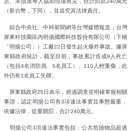
息、未指派專人協助現場救災，合計罰款240萬元
（新台幣，下同），並追究其法律責任。
綜合中央社、中時新聞網等台灣媒體報道，台灣
屏東科技園區內明揚國際科技股份有限公司（下稱
「明揚公司」）工廠22日發生起火爆炸事故。據屏
東縣政府統計，截至目前，事故累計造成9人死亡
（包括4名消防員、5名員工）、110人輕重傷，此
外仍有1名員工失聯。
屏東縣政府25日表示，經過調查並明確掌握相關
事證，認定明揚公司有3項違法事實且事態嚴重，
依據法律，從重開罰，合計240萬元。
明揚公司3項違法事實包括：公共危險物品超過