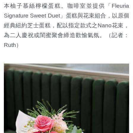
本柚子慕絲檸檬蛋糕。咖啡室並提供「Fleuria
Signature Sweet Duet」蛋糕與花束組合，以原個
經典紐約芝士蛋糕，配以指定款式之Nano花束，
為二人慶祝或閨蜜聚會締造歡愉氣氛。（記者：
Ruth）