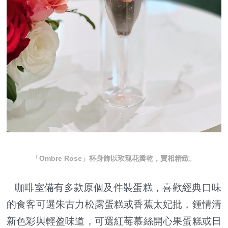
「Ombre Rose」杯身飾以玫瑰花瓣乾，賣相精緻。
咖啡室備有多款原個及件裝蛋糕，喜歡經典口味
的食客可選朱古力松露蛋糕或香蕉太妃批，鍾情清
新色彩與輕盈味道，可選紅莓慕絲開心果蛋糕或日