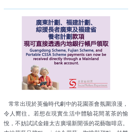
常常出現於英倫時代劇中的花園茶會氛圍浪漫，
令人嚮往。若想在現實生活中體驗花間茗茶的愉
悅，不妨試試金鐘太古廣場新開張的花藝咖啡店。