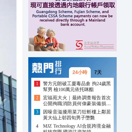
元對
16:41
16:26
16:19
24小時
7天
警方元朗破工廈毒品倉 拘24歲黑
幫男 檢100萬元依托咪酯
宏福苑大火｜最終調查報告首次
公開殉職消防員何偉豪裝備損毀
照片
因噪音滋擾用菜刀狂斬樓上鄰居
黃大仙上邨四旬男子墮斃
MJZ Technology AI合規跨境金融
科技突圍 國資注資加持