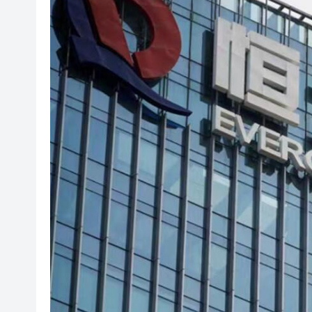
【財通AH】勤浩醫藥「回血」再
賭壓頂
美媒：馬斯克拒絕讓烏克蘭用
有片丨粵車南下沉浸式體驗指