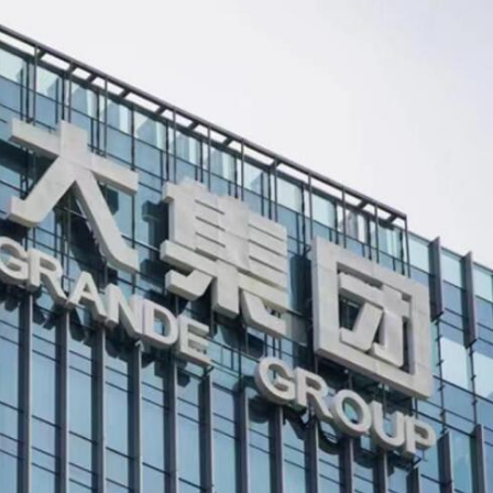
次遞表港股！營收暴漲1786倍背後：資不抵債，9.9億
「星鏈」打擊俄境內目標
南