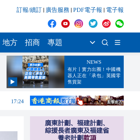
訂報/續訂
廣告服務
PDF電子報
電子報
|
|
|
地方
招商
專題
NEWS
有片丨實力出圈！中國機
器人正在「承包」英國零
售貨架
17:56
17:24
17:17
跨境
16:59
16:54