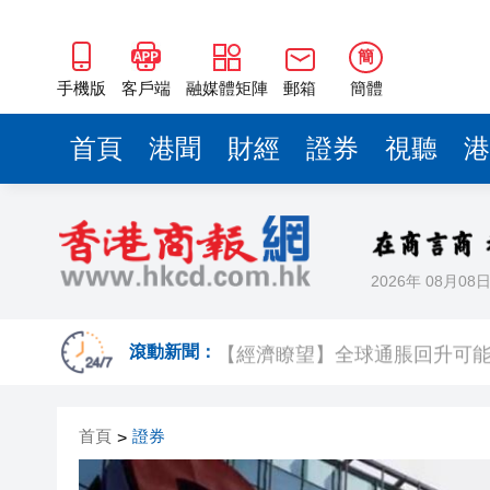
簡
手機版
客戶端
融媒體矩陣
郵箱
簡體
首頁
港聞
財經
證券
視聽
港
2026年 08月08
Fabrique華南首店深圳萬像
【經濟瞭望】全球通脹回升可
滾動新聞：
首頁
證券
>
以滬深港澳為橋 連結全球新規
商事調解大賽圓滿舉辦
逾百體育界精英齊聚青途研討會