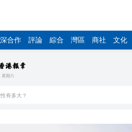
深合作
評論
綜合
灣區
商社
文化
日
星期六
天地啟幕 開啟設計生活新篇章
能性有多大？
青年魯班選舉2026頒獎典禮今舉行 甯漢豪稱政府和建造業議會做好培訓工作
則 第三屆滬深港國際法律服務大會暨第二屆「和・界」
 建言獻策推動體育產業化