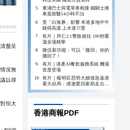
東涌巴士與電單車相撞 鐵騎士捲
車底留醫14小時不治
受「白海豚」影響 本港多地中午
香港商報網
錄得高溫 上水達37度
有片｜拜仁2:1擊敗維拉 180秒重
溫全場精華
入清盤呈
微信新功能：可以「撤回」你的
撤回了！
有片｜港產AI餐飲服務系統 機場
的情況無
首度登場
有片｜楊明莊思明大婚後急返港
會議以尋
看大結局：感激愛回家助走出低
谷 不捨大家庭
針對恒大
香港商報PDF
：
程向明