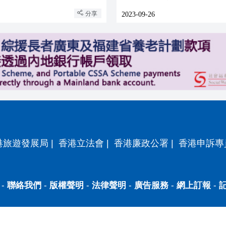
分享
2023-09-26
港旅遊發展局
|
香港立法會
|
香港廉政公署
|
香港申訴專
-
聯絡我們
-
版權聲明
-
法律聲明
-
廣告服務
-
網上訂報
-