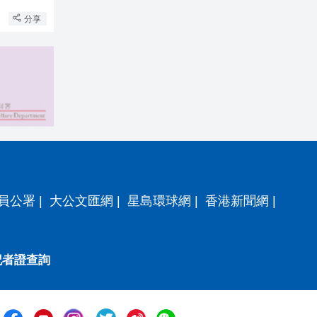
分享
員公署
|
大公文匯網
|
星島環球網
|
香港新聞網
|
記者證查詢