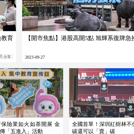
融教育
【開市焦點】港股高開5點 旭輝系復牌急
分享
2023-09-27
行保險業如火如荼開展 金
全國首單！深圳紅樹林不
傳「五進入」活動
碳還可以「賣」碳