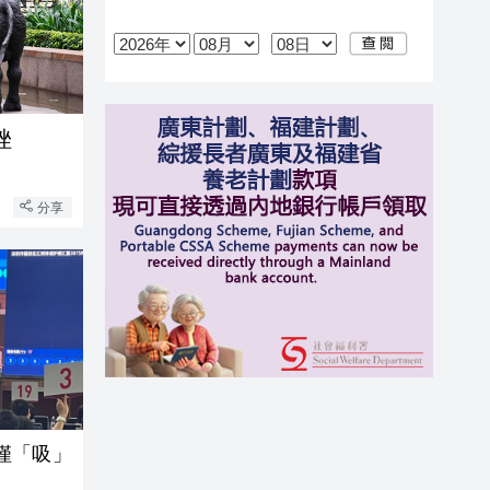
挫
分享
僅「吸」