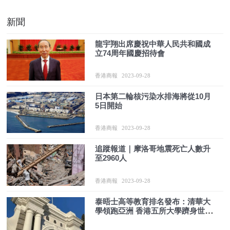
新聞
龍宇翔出席慶祝中華人民共和國成
立74周年國慶招待會
香港商報
2023-09-28
日本第二輪核污染水排海將從10月
5日開始
香港商報
2023-09-28
追蹤報道｜​摩洛哥地震死亡人數升
至2960人
香港商報
2023-09-28
泰晤士高等教育排名發布：清華大
學領跑亞洲 香港五所大學躋身世界
前100名