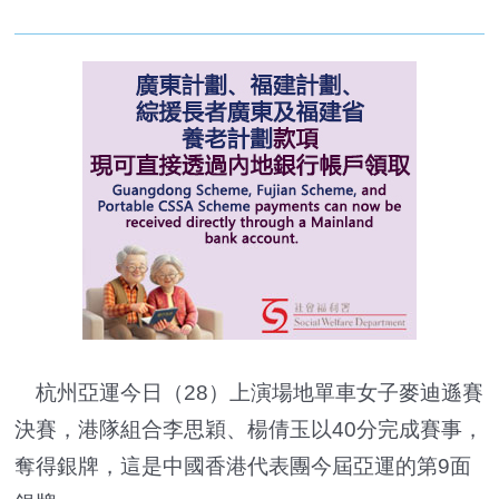
杭州亞運今日（28）上演場地單車女子麥迪遜賽
決賽，港隊組合李思穎、楊倩玉以40分完成賽事，
奪得銀牌，這是中國香港代表團今屆亞運的第9面