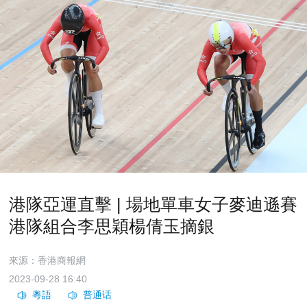
港隊亞運直擊 | 場地單車女子麥迪遜賽
港隊組合李思穎楊倩玉摘銀
來源：香港商報網
2023-09-28 16:40