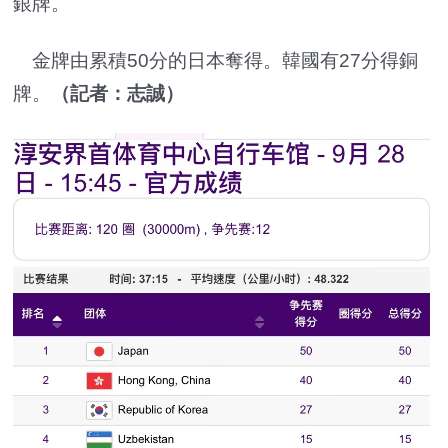
銀牌。
金牌由累積50分的日本奪得。韓國有27分得銅
牌。
（記者：志誠）