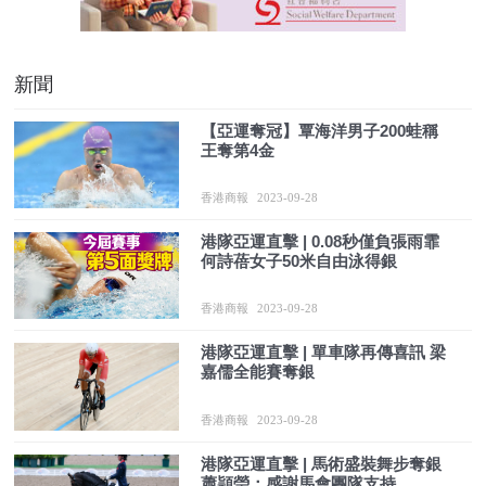
新聞
【亞運奪冠】覃海洋男子200蛙稱
王奪第4金
香港商報
2023-09-28
港隊亞運直擊 | 0.08秒僅負張雨霏
何詩蓓女子50米自由泳得銀
香港商報
2023-09-28
港隊亞運直擊 | 單車隊再傳喜訊 梁
嘉儒全能賽奪銀
香港商報
2023-09-28
港隊亞運直擊 | 馬術盛裝舞步奪銀
蕭頴瑩：感謝馬會團隊支持