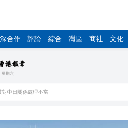
深合作
評論
綜合
灣區
商社
文化
日
星期六
中國共產黨成立105周年名家作品展」觀展活動
其對中日關係處理不當
》謝票場 親切揮手力挺兒子
馬尾配白T 美麗明豔