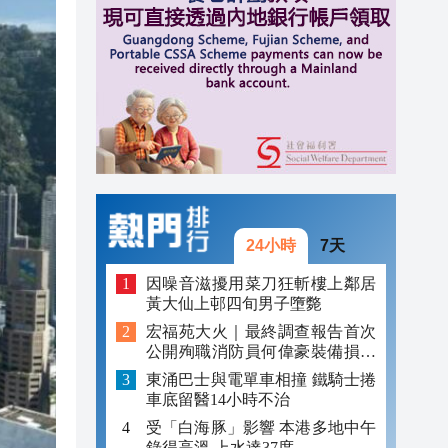
23:06
23:05
22:51
22:33
24小時
7天
因噪音滋擾用菜刀狂斬樓上鄰居
黃大仙上邨四旬男子墮斃
宏福苑大火｜最終調查報告首次
公開殉職消防員何偉豪裝備損毀
照片
東涌巴士與電單車相撞 鐵騎士捲
車底留醫14小時不治
受「白海豚」影響 本港多地中午
錄得高溫 上水達37度