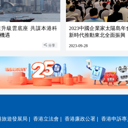
業升級雲底座 共謀本港科
2023中國企業家太陽島
機遇
新時代推動東北全面振興
分享
2023-09-28
港旅遊發展局
|
香港立法會
|
香港廉政公署
|
香港申訴專