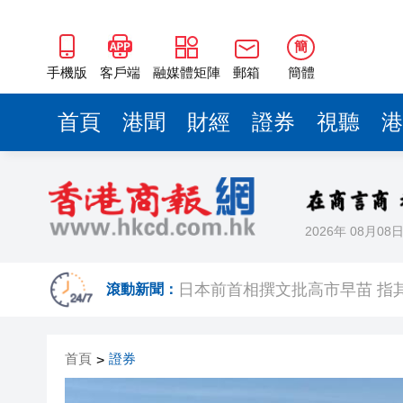
簡
手機版
客戶端
融媒體矩陣
郵箱
簡體
首頁
港聞
財經
證券
視聽
港
2026年 08月08
港區省級政協聯誼會組織「慶祝
滾動新聞：
日本前首相撰文批高市早苗 指
有片丨星爺媽咪現身《功夫女足
首頁
證券
>
有片丨迪麗熱巴驚喜現身香港 高