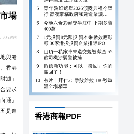
青年魯班選舉2026頒獎典禮今舉
融市場
行 甯漢豪稱政府和建造業議會做
好培訓工作
今晚六合彩頭獎半注中 下期多寶
400萬
1元投資8元跟投 資本乘數效應彰
：
人行網站
顯 30家港投投資企業排隊IPO
山頂一私家車未遵交規被截查 55
地與港
歲司機涉襲警被捕
微信新功能：可以「撤回」你的
局、香港
撤回了！
理財通」
有片｜拜仁2:1擊敗維拉 180秒重
溫全場精華
符合要求
南向通」
。五是進
香港商報PDF