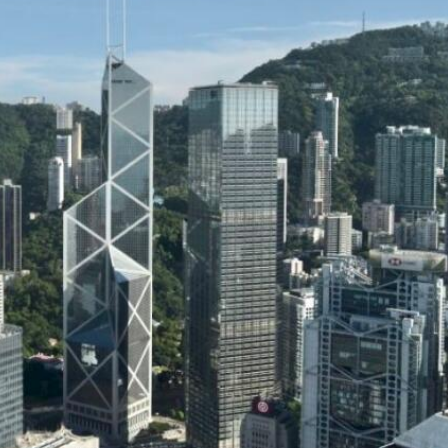
，在湖光山色間大飽「口福+眼福」
河源
唱協會第19屆合唱節在中山啟幕
種美」破譯合唱音色密碼