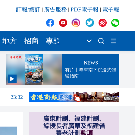
訂報/續訂
廣告服務
PDF電子報
電子報
|
|
|
地方
招商
專題
NEWS
有片丨粵車南下沉浸式體
驗指南
23:52
23:32
23:27
23:13