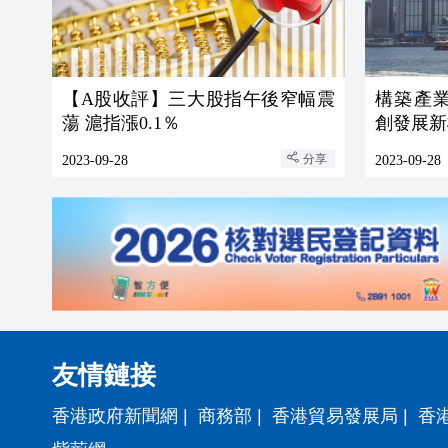
【A股收評】三大股指午後窄幅震
構築產
蕩 滬指漲0.1％
創發展新
分享
2023-09-28
2023-09-28
友情鏈接
香港政府新聞網
|
商務部
|
香港貿易發展局
|
香