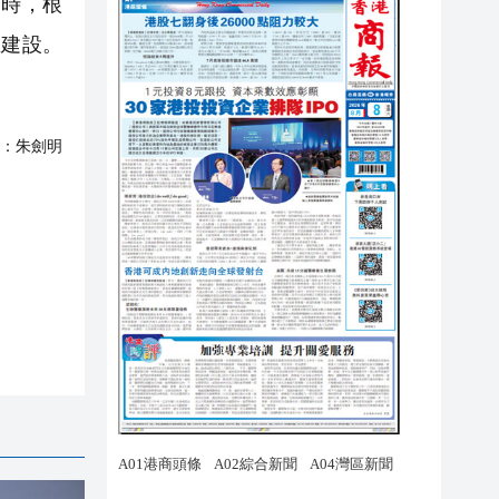
時，根
區建設。
：
朱劍明