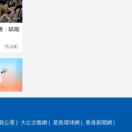
年會：賦能
分享
員公署
|
大公文匯網
|
星島環球網
|
香港新聞網
|