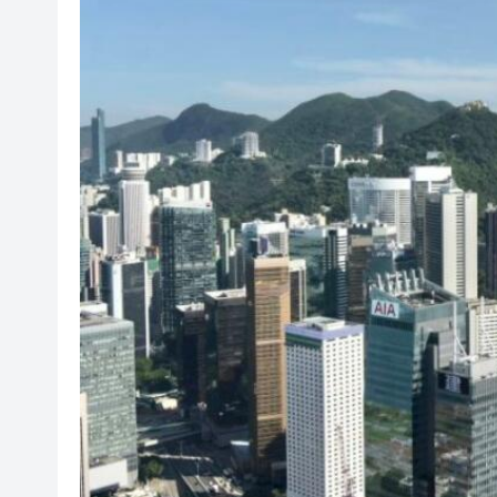
超萬名「嘗鮮客」赴河源萬綠湖
央媒省媒灣區媒體採風團走進
107支隊伍，持續5日，中國合
吳可畏：用「五字訣」與「三