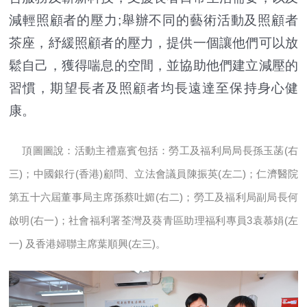
減輕照顧者的壓力;舉辦不同的藝術活動及照顧者
茶座，紓緩照顧者的壓力，提供一個讓他們可以放
鬆自己，獲得喘息的空間，並協助他們建立減壓的
習慣，期望長者及照顧者均長遠達至保持身心健
康。
頂圖圖說：活動主禮嘉賓包括：勞工及福利局局長孫玉菡(右
三)；中國銀行(香港)顧問、立法會議員陳振英(左二)；仁濟醫院
第五十六屆董事局主席孫蔡吐媚(右二)；勞工及福利局副局長何
啟明(右一)；社會福利署荃灣及葵青區助理福利專員3袁慕娟(左
一) 及香港婦聯主席葉順興(左三)。