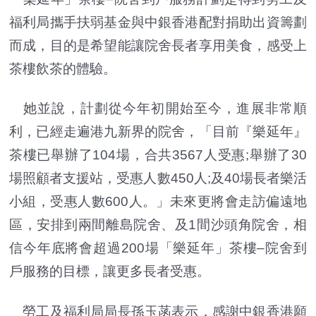
福利局攜手扶弱基金與中銀香港配對捐助出資籌劃
而成，目的是希望能讓院舍長者享用美食，感受上
茶樓飲茶的體驗。
她並說，計劃從今年初開始至今，進展非常順
利，已經走遍港九新界的院舍，「目前『樂延年』
茶樓已舉辦了104場，合共3567人受惠;舉辦了30
場照顧者支援站，受惠人數450人;及40場長者樂活
小組，受惠人數600人。」未來更將會走訪偏遠地
區，安排到兩間離島院舍、及1間沙頭角院舍，相
信今年底將會超過200場「樂延年」茶樓–院舍到
戶服務的目標，讓更多長者受惠。
勞工及福利局局長孫玉菡表示，感謝中銀香港願