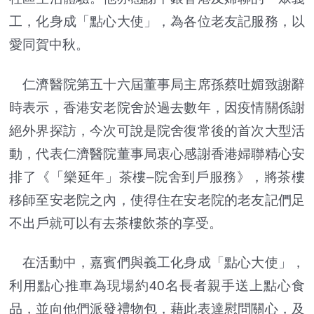
工，化身成「點心大使」，為各位老友記服務，以
愛同賀中秋。
仁濟醫院第五十六屆董事局主席孫蔡吐媚致謝辭
時表示，香港安老院舍於過去數年，因疫情關係謝
絕外界探訪，今次可說是院舍復常後的首次大型活
動，代表仁濟醫院董事局衷心感謝香港婦聯精心安
排了《「樂延年」茶樓–院舍到戶服務》，將茶樓
移師至安老院之內，使得住在安老院的老友記們足
不出戶就可以有去茶樓飲茶的享受。
在活動中，嘉賓們與義工化身成「點心大使」，
利用點心推車為現場約40名長者親手送上點心食
品，並向他們派發禮物包，藉此表達慰問關心，及