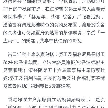
港婦聯與中國銀行(香港)(「中銀香港」)特別於9月
27日的中秋節前夕，在仁濟醫院郭玉章夫人護理安
老院舉辦了「樂延年」茶樓–院舍到戶服務活動，
透過富有傳統茶樓特色的食物及布置，讓居於院舍
的長者也可仿如置身於熱鬧的茶樓環境，享受「一
盅兩件」的樂趣，共享中秋佳節的喜悅。
當日活動出席嘉賓包括：勞工及福利局局長孫玉
菡;中銀香港顧問、立法會議員陳振英;香港婦聯主
席葉順興;仁濟醫院第五十六屆董事局主席孫蔡吐
媚;勞工及福利局副局長何啟明及社會福利署荃灣
及葵青區助理福利專員3袁慕娟等。
香港婦聯主席葉順興在活動開始時表示，是次
「樂延年」茶樓–院舍到戶服務計劃是得到勞工及