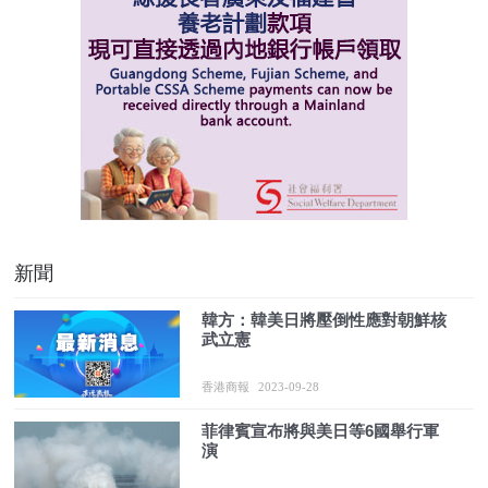
新聞
韓方：韓美日將壓倒性應對朝鮮核
武立憲
香港商報
2023-09-28
菲律賓宣布將與美日等6國舉行軍
演