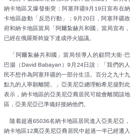
納卡地區又爆發衝突：阿塞拜疆9月19日宣布在納
卡地區啟動「反恐行動」；9月20日，阿塞拜疆政
府和納卡地區當局「阿爾紮赫共和國」當局宣布，
已經在俄羅斯斡旋下達成停火協議。
「阿爾紮赫共和國」當局領導人的顧問大衛·巴
巴揚（David Babayan）9月24日說：「我們的人
民不想作為阿塞拜疆的一部分生活。百分之九十九
點九的人寧願離開。」亞美尼亞總理帕希尼揚對此
表示，納卡地區的亞美尼亞裔居民可能會離開該地
區，亞美尼亞已準備好接納他們。
隨着超過65036名納卡地區居民進入亞美尼亞，
納卡地區12萬亞美尼亞裔居民中超過一半已經遷入