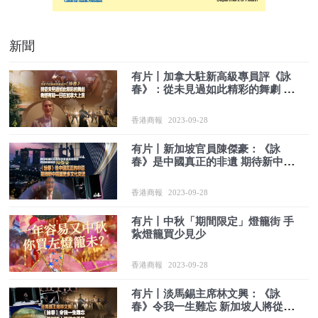
新聞
有片丨加拿大駐新高級專員評《詠
春》：從未見過如此精彩的舞劇 希
望有朝一日能在加拿大上演
香港商報
2023-09-28
有片丨新加坡官員陳傑豪：《詠
春》是中國真正的非遺 期待新中兩
國更多文化交流
香港商報
2023-09-28
有片丨中秋「期間限定」燈籠街 手
紥燈籠買少見少
香港商報
2023-09-28
有片丨淡馬錫主席林文興：《詠
春》令我一生難忘 新加坡人將從中