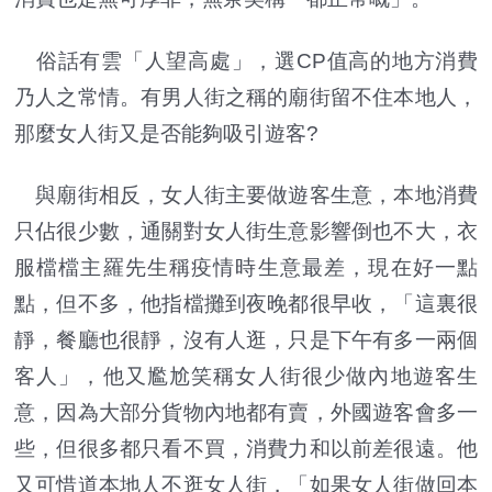
俗話有雲「人望高處」，選CP值高的地方消費
乃人之常情。有男人街之稱的廟街留不住本地人，
那麼女人街又是否能夠吸引遊客?
與廟街相反，女人街主要做遊客生意，本地消費
只佔很少數，通關對女人街生意影響倒也不大，衣
服檔檔主羅先生稱疫情時生意最差，現在好一點
點，但不多，他指檔攤到夜晚都很早收，「這裏很
靜，餐廳也很靜，沒有人逛，只是下午有多一兩個
客人」，他又尷尬笑稱女人街很少做內地遊客生
意，因為大部分貨物內地都有賣，外國遊客會多一
些，但很多都只看不買，消費力和以前差很遠。他
又可惜道本地人不逛女人街，「如果女人街做回本