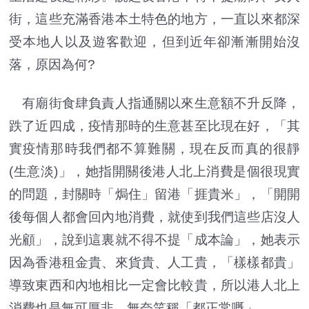
街，這些充滿香港本土特色的地方，一直以來都深
受本地人以及遊客歡迎，但到近年卻漸漸開始沒
落，原因為何?
有廟街食肆負責人指通關以來生意額不升反降，
跌了近四成，疫情那時的生意甚至比現在好，「其
實疫情那時我們都不算難關，現在反而真的很靜
(生意淡)」，她指開關後港人北上消費是個很現實
的問題，封關時「焗住」留港「捱貴米」，「開開
後每個人都會回內地消費，就使到我們這些店沒人
光顧」，說到這裏就不得不提「成本論」，她表示
因為香港租金貴、來貨貴、人工貴，「樣樣都貴」
導致東西和內地相比一定會比較貴，所以港人北上
消費也是無可厚非，無奈笑稱「都正常嘅」。