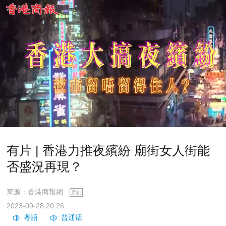
有片 | 香港力推夜繽紛 廟街女人街能
否盛況再現？
來源：香港商報網
原創
2023-09-28 20:26