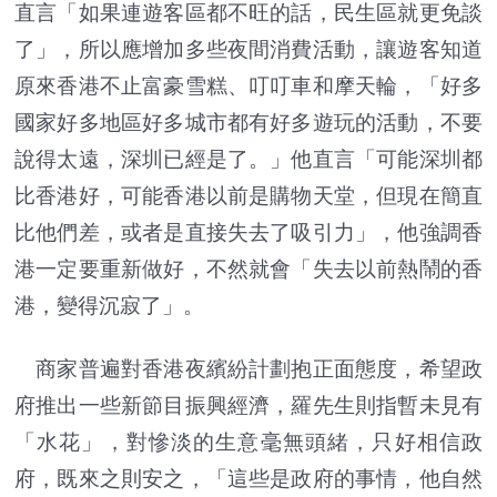
直言「如果連遊客區都不旺的話，民生區就更免談
了」，所以應增加多些夜間消費活動，讓遊客知道
原來香港不止富豪雪糕、叮叮車和摩天輪，「好多
國家好多地區好多城市都有好多遊玩的活動，不要
說得太遠，深圳已經是了。」他直言「可能深圳都
比香港好，可能香港以前是購物天堂，但現在簡直
比他們差，或者是直接失去了吸引力」，他強調香
港一定要重新做好，不然就會「失去以前熱鬧的香
港，變得沉寂了」。
商家普遍對香港夜繽紛計劃抱正面態度，希望政
府推出一些新節目振興經濟，羅先生則指暫未見有
「水花」，對慘淡的生意毫無頭緒，只好相信政
府，既來之則安之，「這些是政府的事情，他自然