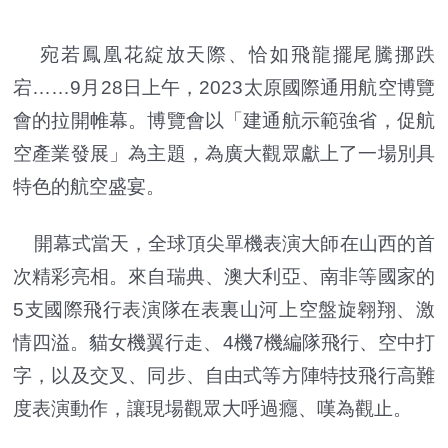
宛若鳳凰花綻放天際、恰如飛龍擺尾騰挪跌
宕……9月28日上午，2023太原國際通用航空博覽
會的拉開帷幕。博覽會以「建通航示範強省，促航
空產業發展」為主題，為廣大觀眾獻上了一場別具
特色的航空盛宴。
開幕式當天，全球頂尖單機表演大師在山西的首
次精彩亮相。來自瑞典、澳大利亞、南非等國家的
5支國際飛行表演隊在表裏山河上空盤旋翱翔、激
情四溢。貓女機翼行走、4機7機編隊飛行、空中打
字，以及交叉、同步、自由式等方陣特技飛行高難
度表演動作，讓現場觀眾大呼過癮、嘆為觀止。