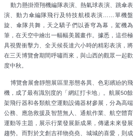
動力懸掛滑翔機編隊表演、熱氣球表演、跳傘表
演、動力傘編隊飛行及特技航模表演……單機盤
旋、傘隊共舞，天之驕子們以蒼穹為幕，駕機為
筆，在天空中繪出一幅幅美麗畫作。據悉，這些極
具視覺衝擊力、全天候長達六小時的精彩表演，將
在三天博覽會期間呼嘯而來，與山西的觀眾一起歡
度中秋。
博覽會展會靜態展區里形態各異、色彩繽紛的飛
機，成了最有識別度的「網紅打卡地」。航展50餘
架飛行器和各類航空運動設備器材參展，分為高端
公務、應急救援及智慧無人、通航作業、航空體育
運動等主題，展示行業發展新成果，傳遞未來發展
趨勢。而對於文創吉祥物堯堯、城城的喜愛，則成