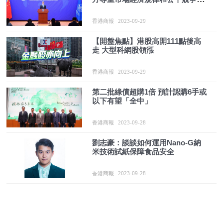
則
香港商報
2023-09-29
【開盤焦點】港股高開111點後高
走 大型科網股領漲
香港商報
2023-09-29
第二批綠債超購1倍 預計認購6手或
以下有望「全中」
香港商報
2023-09-28
劉志豪：談談如何運用Nano-G納
米技術試紙保障食品安全
香港商報
2023-09-28