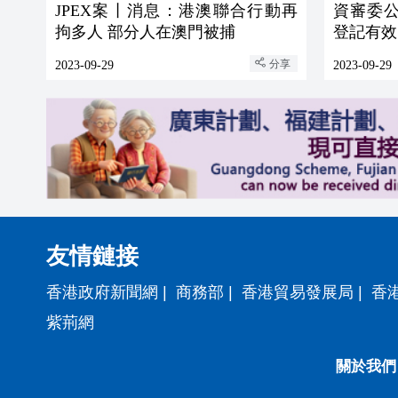
JPEX案丨消息：港澳聯合行動再
資審委公
拘多人 部分人在澳門被捕
登記有效
分享
2023-09-29
2023-09-29
友情鏈接
香港政府新聞網
|
商務部
|
香港貿易發展局
|
香
紫荊網
關於我們