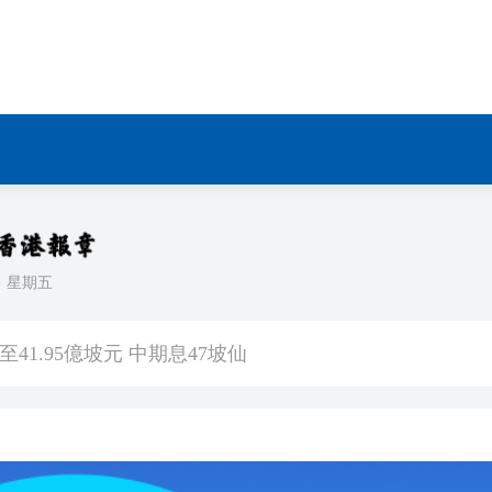
匯市 破單日紀錄
媒
生」——走進寧德時代
入球騷
正在「承包」英國零售貨架
車及時停下
日
星期五
 10月1日生效
41.95億坡元 中期息47坡仙