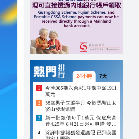
24小時
7天
今晚085期六合彩1注獨中派1911
萬元
58歲男子失蹤半月 今於馬鞍山女
婆山發現遺體
新一批銀債每手1萬元 保底息高
達4.25厘 8月21日起可申購 發行
金額最多550億
涂謹申據報獲發還護照 已到英國
與家人團聚