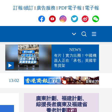
訂報/續訂
廣告服務
PDF電子報
電子報
|
|
|
15:00
14:47
14:12
13:47
NEWS
13:42
有片丨實力出圈！中國機
13:32
器人正在「承包」英國零
售貨架
13:29
13:02