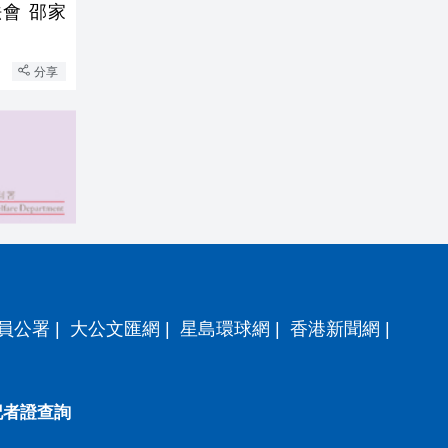
會 邵家
分享
員公署
|
大公文匯網
|
星島環球網
|
香港新聞網
|
記者證查詢