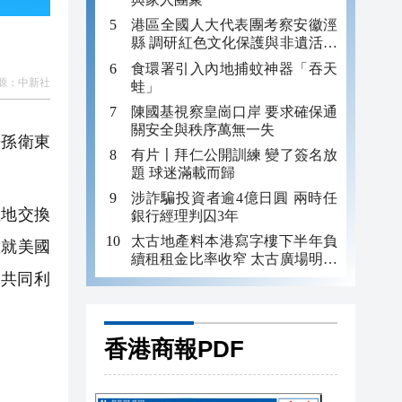
港區全國人大代表團考察安徽涇
縣 調研紅色文化保護與非遺活態
傳承
食環署引入內地捕蚊神器「吞天
源：
中新社
蛙」
陳國基視察皇崗口岸 要求確保通
關安全與秩序萬無一失
長孫衛東
有片〡拜仁公開訓練 變了簽名放
題 球迷滿載而歸
涉詐騙投資者逾4億日圓 兩時任
地交換
銀行經理判囚3年
太古地產料本港寫字樓下半年負
並就美國
續租租金比率收窄 太古廣場明年
轉正
共同利
香港商報PDF