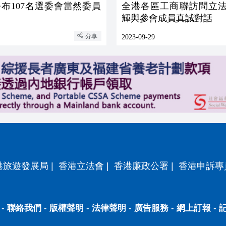
布107名選委會當然委員
全港各區工商聯訪問立法
輝與參會成員真誠對話
分享
2023-09-29
港旅遊發展局
|
香港立法會
|
香港廉政公署
|
香港申訴專
-
聯絡我們
-
版權聲明
-
法律聲明
-
廣告服務
-
網上訂報
-