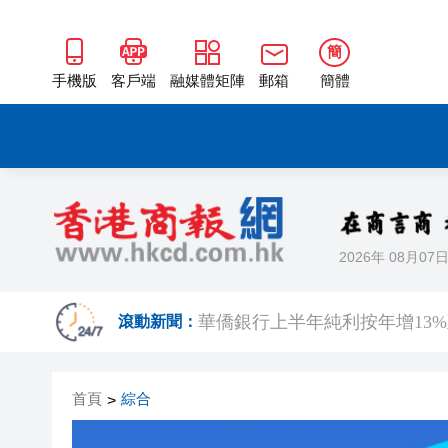
日本4月底斥6.28萬億日圓干預
簡
直播｜保安局局長鄧炳強見傳
手機版
客戶端
融媒體矩陣
郵箱
簡體
有片｜「港媒行八閩·山海共潮
今晚啟德對戰 拜仁維拉可演
有片丨實力出圈！中國機器人
有片｜南亞裔小孩跑出馬路 3
2026年 08月07
恒隆委任蔡德粦接替盧韋柏任CEO
華僑銀行上半年純利按年增13%至
滾動新聞：
首頁
綜合
>