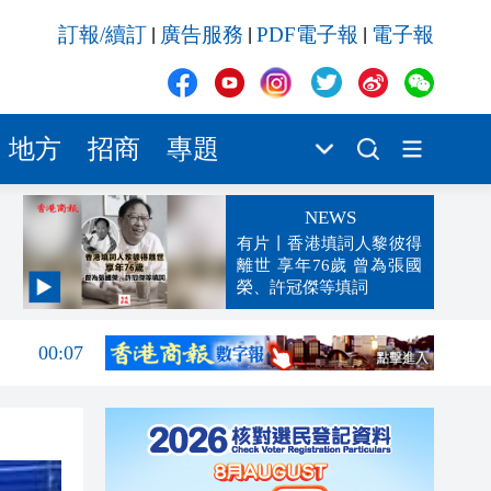
訂報/續訂
廣告服務
PDF電子報
電子報
|
|
|
地方
招商
專題
NEWS
有片丨香港填詞人黎彼得
離世 享年76歲 曾為張國
榮、許冠傑等填詞
00:19
00:07
23:38
23:35
23:17