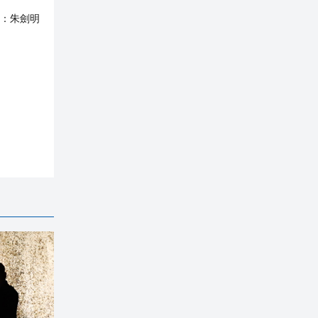
：
朱劍明