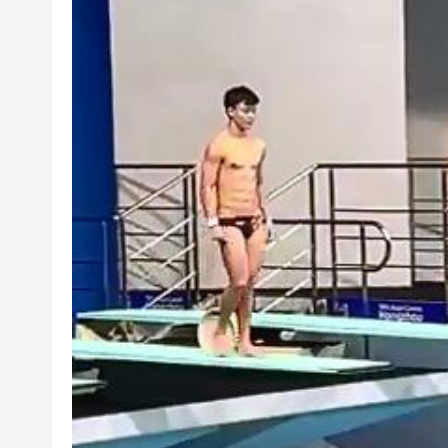
有片丨孕婦羊水破裂即將臨盆 
東涌巴士撞電單車 巴士司機涉
有片丨清淡不等於吃素！ 清淡