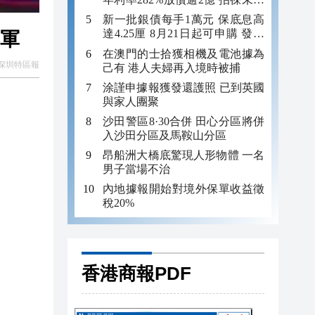
年追數
新一批銀債每手1萬元 保底息高
達4.25厘 8月21日起可申購 發行
冠軍
金額最多550億
在澳門的士拾獲相機及電池據為
深圳特區報
己有 港人夫婦再入境時被捕
涂謹申據報獲發還護照 已到英國
與家人團聚
沙田警區8·30合併 田心分區將併
入沙田分區及馬鞍山分區
昂船洲大橋底驚現人形物體 一名
男子當場不治
內地據報開始對境外保單收益徵
稅20%
香港商報PDF