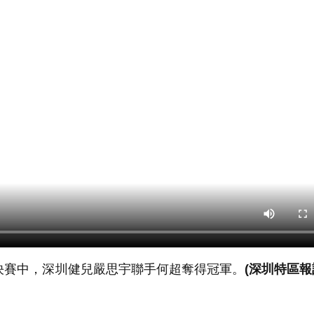
決賽中，深圳健兒嚴思宇聯手何超奪得冠軍。
(深圳特區報