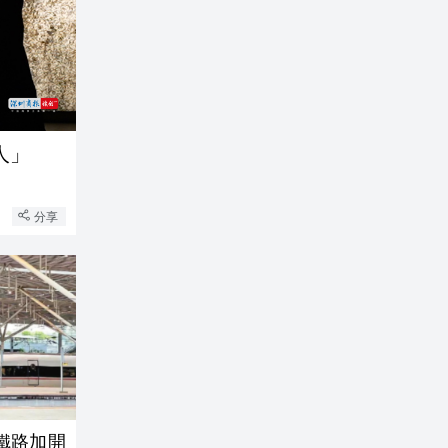
人」
分享
鐵路加開