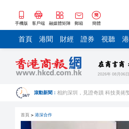
簡
手機版
客戶端
融媒體矩陣
郵箱
簡體
首頁
港聞
財經
證券
視聽
港
2026年 08月06
歐足聯：抵制國際足聯賽事立
相約深圳，見證
滾動新聞：
跑馬地私人泳池救生員涉用假證
首頁
港深合作
>
特朗普否認美國彈藥短缺 稱將
美股觀望非農數據 道指跌逾百