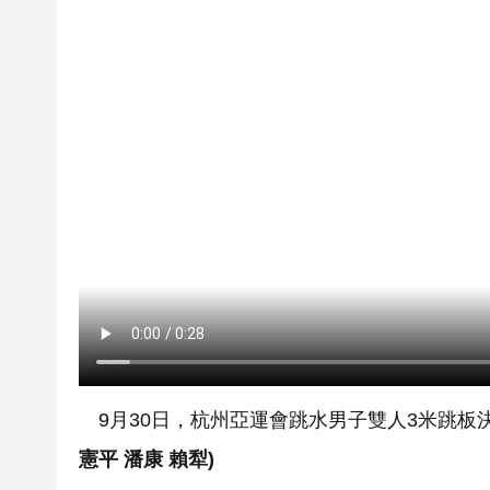
9月30日，杭州亞運會跳水男子雙人3米跳板
憲平 潘康 賴犁)