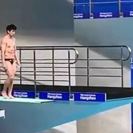
正遇晚高峰 情況危急 鐵騎交警一路開道護送
危駕被捕
飲食正在毀掉很多老人的晚年健康