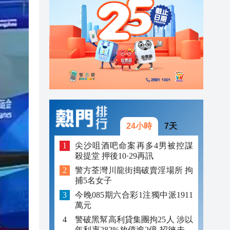
23:12
23:12
23:00
24小時
7天
尖沙咀酒吧命案再多4男被控謀
殺提堂 押後10·29再訊
警方荃灣川龍街搗破賣淫場所 拘
捕5名女子
今晚085期六合彩1注獨中派1911
萬元
警破黑幫高利貸集團拘25人 涉以
年利率282%放債逾2億 招徠未成