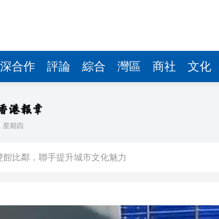
深合作
評論
綜合
灣區
商社
文化
日
星期四
場不變
奇蹟 科技美術雙館比鄰，聯手提升城市文化魅力
件 食環署勒令關閉報警處理
嚴懲發表叛國言論的「爆料者」
點