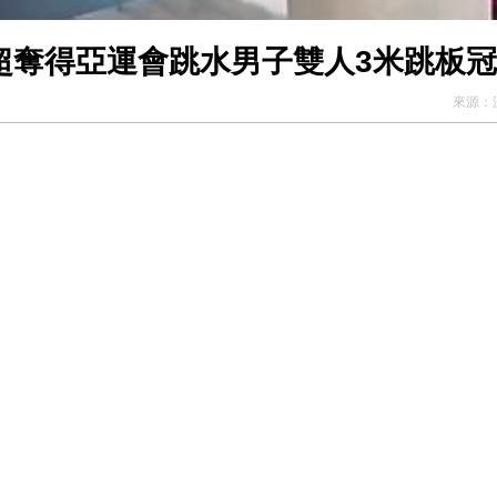
何超奪得亞運會跳水男子雙人3米跳板
來源：